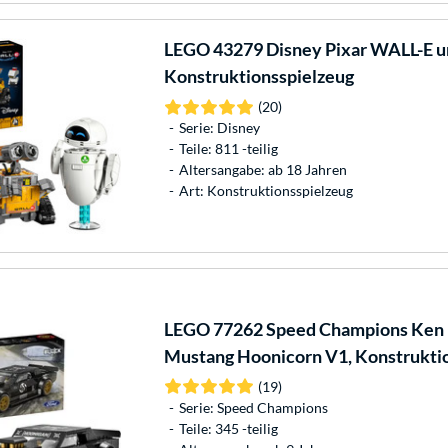
LEGO
43279 Disney Pixar WALL-E u
Konstruktionsspielzeug
(20)
Serie: Disney
Teile: 811 -teilig
Altersangabe: ab 18 Jahren
Art: Konstruktionsspielzeug
LEGO
77262 Speed Champions Ken 
Mustang Hoonicorn V1, Konstrukti
(19)
Serie: Speed Champions
Teile: 345 -teilig