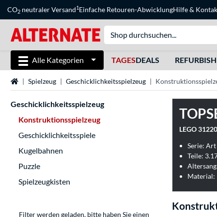
1
CO
neutraler Versand
Einfache Retouren-Abwicklung
Hilfe
&
Kontak
2
Alle Kategorien
TAGES
DEALS
REFURBIS
Startseite
Spielzeug
Geschicklichkeitsspielzeug
Konstruktionsspielz
Geschicklichkeitsspielzeug
TOPS
Konstruktionsspielzeug
Geschicklichkeitsspiele
Serie: Art
Kugelbahnen
Teile: 3.17
Puzzle
Altersang
Material:
Spielzeugkisten
Konstrukt
Filter werden geladen, bitte haben Sie einen