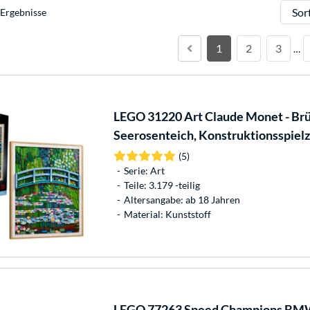
Sortie
Ergebnisse
1
2
3
…
LEGO
31220 Art Claude Monet - Brü
Seerosenteich, Konstruktionsspiel
(5)
Serie: Art
Teile: 3.179 -teilig
Altersangabe: ab 18 Jahren
Material: Kunststoff
LEGO
77263 Speed Champions BMW