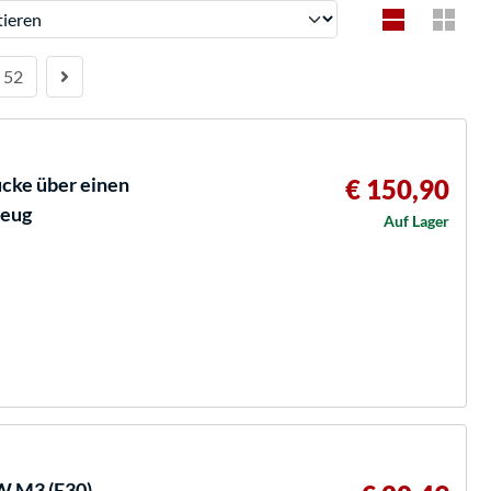
ren
52
cke über einen
€ 150,90
zeug
Auf Lager
 M3 (E30),