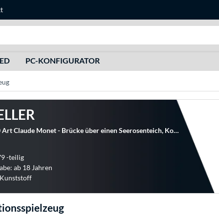
t
Suche
HED
PC-KONFIGURATOR
eug
ELLER
LEGO 31220 Art Claude Monet - Brücke über einen Seerosenteich, Konstruktionsspielzeug
9 -teilig
abe: ab 18 Jahren
 Kunststoff
ionsspielzeug