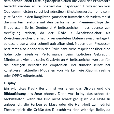
dem
persönlichen Leistungsanspruch
auch die Wahl des Prozessors
bedacht werden sollte. Speziell die Snapdragon Prozessoren von
Qualcomm leisten selbst bei günstigen Einsteigergeräten eine sehr
gute Arbeit. In den Ranglisten ganz oben tummeln sich zudem meist
die smarten Telefone mit den performanten
Premium-Chips
der
Snapdragon Serie. Genügend Arbeitsspeicher muss ebenso zur
Verfügung stehen, da der
RAM / Arbeitsspeicher als
Zwischenspeicher
die häufig verwendeten Dateien zwischenlagert,
so dass diese wieder schnell aufrufbar sind. Neben dem Prozessor
bestimmt also obendrein der RAM bzw. Arbeitsspeicher über eine
hohe oder niedrige Performance beim täglichen Gebrauch.
Mindestens vier bis sechs Gigabyte an Arbeitsspeicher werden für
die heutigen Verhältnisse empfohlen und zumeist selbst bei
günstigeren aktuellen Modellen von Marken wie Xiaomi, realme
oder OPPO mitgebracht.
Display
Ein wichtiges Kaufkriterium ist vor allem das
Display und die
Bildauflösung
des Smartphones. Denn was bringt das schnellste
Mobiltelefon, wenn das Bild nicht scharf genug ist, die Texte zu
unleserlich, die Farben zu blass oder die Helligkeit zu niedrig?
Ebenso spielt die
Größe des Bildschirms
eine wichtige Rolle, da