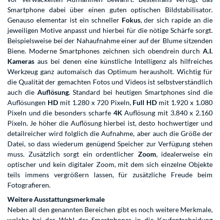
Smartphone dabei über einen guten optischen Bildstabilisator.
Genauso elementar ist ein schneller
Fokus
, der sich rapide an die
jeweiligen Motive anpasst und hierbei für die nötige Schärfe sorgt.
Beispielsweise bei der Nahaufnahme einer auf der Blume sitzenden
Biene. Moderne Smartphones zeichnen sich obendrein durch
A.I.
Kameras
aus bei denen eine künstliche Intelligenz als hilfreiches
Werkzeug ganz automaisch das Optimum herausholt. Wichtig für
die Qualität der gemachten Fotos und Videos ist selbstverständlich
auch die
Auflösung
. Standard bei heutigen Smartphones sind die
Auflösungen
HD
mit 1.280 x 720 Pixeln,
Full HD
mit 1.920 x 1.080
Pixeln und die besonders scharfe
4K
Auflösung mit 3.840 x 2.160
Pixeln. Je höher die Auflösung hierbei ist, desto hochwertiger und
detailreicher wird folglich die Aufnahme, aber auch die Größe der
Datei, so dass wiederum genügend Speicher zur Verfügung stehen
muss. Zusätzlich sorgt ein ordentlicher
Zoom
, idealerweise ein
optischer und kein digitaler Zoom, mit dem sich einzelne Objekte
teils immens vergrößern lassen, für zusätzliche Freude beim
Fotografieren.
Weitere Ausstattungsmerkmale
Neben all den genannten Bereichen gibt es noch weitere Merkmale,
welche bei der Wahl des Smartphones in die Kaufentscheidung