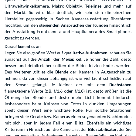
Ultraweitwinkelkamera, Makro-Objektiv, Telelinse und mehr auf
den Markt. So wird klar deutlich, wie sehr sich die einzelnen
Hersteller gegenseitig in Sachen Kameraausstattung überbieten
möchten, um den
steigenden Ansprüchen der Kunden
hinsichtlich
der Ausstattung Frontkamera und Hauptkamera des Smartphones
gerecht zu werden.
Darauf kommt es an
Legen Sie also großen Wert auf
qualitative Aufnahmen
, schauen Sie
zunächst auf die
Anzahl der Megapixel
. Je höher die Zahl, desto
besser und detailreicher sollten die Bilder letzten Endes werden.
Des Weiteren gilt es die
Blende
der Kamera in Augenschein zu
nehmen, da von dieser abhängig ist wie viel Licht schließlich auf
den Sensor gelangt. Je kleiner der mit dem
Buchstaben
f
angegebene Werte (z.B. f/1.6 oder f/1.8) ist, desto größer ist die
Öffnung der Blende und desto mehr Licht kommt hindurch.
Insbesondere beim Knipsen von Fotos in dunklen Umgebungen
spielt dieser Wert eine wichtige Rolle. Für solche Situationen
bringen viele Geräte bzw. Kameras einen sogenannten Nachtmodus
mit sich, aber in jedem Fall einen
Blitz
. Ebenfalls ein wichtiges
Kriterium in Hinsicht auf die Kamera ist der
Bildstabilisator
, der Sie
vor verwackelten Aufnahmen bewahrt. Bestenfalls verfügt das