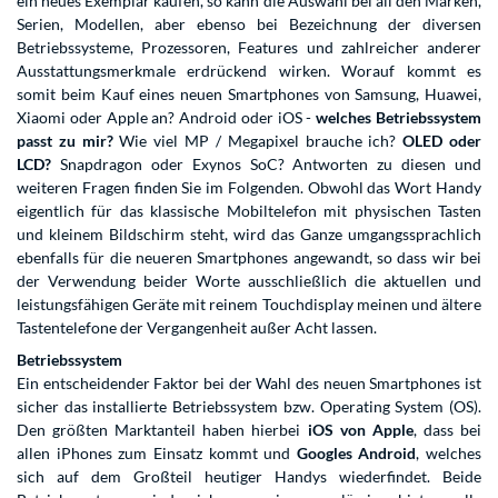
ein neues Exemplar kaufen, so kann die Auswahl bei all den Marken,
Serien, Modellen, aber ebenso bei Bezeichnung der diversen
Betriebssysteme, Prozessoren, Features und zahlreicher anderer
Ausstattungsmerkmale erdrückend wirken. Worauf kommt es
somit beim Kauf eines neuen Smartphones von Samsung, Huawei,
Xiaomi oder Apple an? Android oder iOS -
welches Betriebssystem
passt zu mir?
Wie viel MP / Megapixel brauche ich?
OLED oder
LCD?
Snapdragon oder Exynos SoC? Antworten zu diesen und
weiteren Fragen finden Sie im Folgenden. Obwohl das Wort Handy
eigentlich für das klassische Mobiltelefon mit physischen Tasten
und kleinem Bildschirm steht, wird das Ganze umgangssprachlich
ebenfalls für die neueren Smartphones angewandt, so dass wir bei
der Verwendung beider Worte ausschließlich die aktuellen und
leistungsfähigen Geräte mit reinem Touchdisplay meinen und ältere
Tastentelefone der Vergangenheit außer Acht lassen.
Betriebssystem
Ein entscheidender Faktor bei der Wahl des neuen Smartphones ist
sicher das installierte Betriebssystem bzw. Operating System (OS).
Den größten Marktanteil haben hierbei
iOS von Apple
, dass bei
allen iPhones zum Einsatz kommt und
Googles Android
, welches
sich auf dem Großteil heutiger Handys wiederfindet. Beide