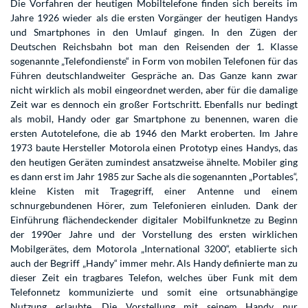
Die Vorfahren der heutigen Mobiltelefone finden sich bereits im
Jahre 1926 wieder als die ersten Vorgänger der heutigen Handys
und Smartphones in den Umlauf gingen. In den Zügen der
Deutschen Reichsbahn bot man den Reisenden der 1. Klasse
sogenannte „Telefondienste“ in Form von mobilen Telefonen für das
Führen deutschlandweiter Gespräche an. Das Ganze kann zwar
nicht wirklich als mobil eingeordnet werden, aber für die damalige
Zeit war es dennoch ein großer Fortschritt. Ebenfalls nur bedingt
als mobil, Handy oder gar Smartphone zu benennen, waren die
ersten Autotelefone, die ab 1946 den Markt eroberten. Im Jahre
1973 baute Hersteller Motorola einen Prototyp eines Handys, das
den heutigen Geräten zumindest ansatzweise ähnelte. Mobiler ging
es dann erst im Jahr 1985 zur Sache als die sogenannten „Portables“,
kleine Kisten mit Tragegriff, einer Antenne und einem
schnurgebundenen Hörer, zum Telefonieren einluden. Dank der
Einführung flächendeckender digitaler Mobilfunknetze zu Beginn
der 1990er Jahre und der Vorstellung des ersten wirklichen
Mobilgerätes, dem Motorola „International 3200“, etablierte sich
auch der Begriff „Handy“ immer mehr. Als Handy definierte man zu
dieser Zeit ein tragbares Telefon, welches über Funk mit dem
Telefonnetz kommunizierte und somit eine ortsunabhängige
Nutzung erlaubte. Die Vorstellung mit seinem Handy nur