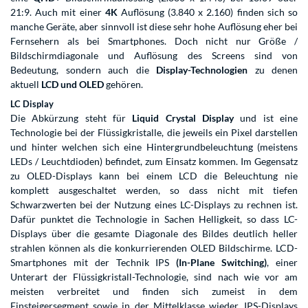
21:9. Auch mit einer
4K
Auflösung (3.840 x 2.160) finden sich so
manche Geräte, aber sinnvoll ist diese sehr hohe Auflösung eher bei
Fernsehern als bei Smartphones. Doch nicht nur Größe /
Bildschirmdiagonale und Auflösung des Screens sind von
Bedeutung, sondern auch die
Display-Technologien
zu denen
aktuell
LCD und OLED
gehören.
LC Display
Die Abkürzung steht für
Liquid Crystal Display
und ist eine
Technologie bei der Flüssigkristalle, die jeweils ein Pixel darstellen
und hinter welchen sich eine Hintergrundbeleuchtung (meistens
LEDs / Leuchtdioden) befindet, zum Einsatz kommen. Im Gegensatz
zu OLED-Displays kann bei einem LCD die Beleuchtung nie
komplett ausgeschaltet werden, so dass nicht mit tiefen
Schwarzwerten bei der Nutzung eines LC-Displays zu rechnen ist.
Dafür punktet die Technologie in Sachen Helligkeit, so dass LC-
Displays über die gesamte Diagonale des Bildes deutlich heller
strahlen können als die konkurrierenden OLED Bildschirme. LCD-
Smartphones mit der Technik IPS
(In-Plane Switching)
, einer
Unterart der Flüssigkristall-Technologie, sind nach wie vor am
meisten verbreitet und finden sich zumeist in dem
Einsteigersegment sowie in der Mittelklasse wieder. IPS-Displays