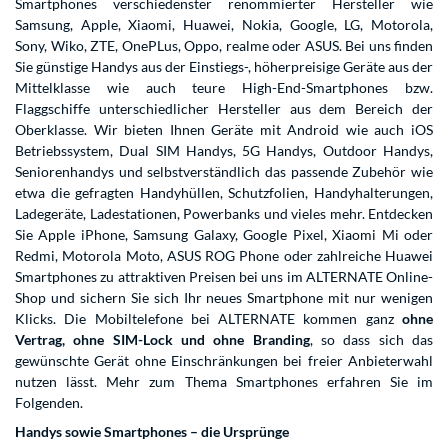
Smartphones verschiedenster renommierter Hersteller wie
Samsung, Apple, Xiaomi, Huawei, Nokia, Google, LG, Motorola,
Sony, Wiko, ZTE, OnePLus, Oppo, realme oder ASUS. Bei uns finden
Sie günstige Handys aus der Einstiegs-, höherpreisige Geräte aus der
Mittelklasse wie auch teure High-End-Smartphones bzw.
Flaggschiffe unterschiedlicher Hersteller aus dem Bereich der
Oberklasse. Wir bieten Ihnen Geräte mit Android wie auch iOS
Betriebssystem,
Dual SIM Handys
, 5G Handys,
Outdoor Handys
,
Seniorenhandys und selbstverständlich das passende
Zubehör
wie
etwa die gefragten
Handyhüllen
,
Schutzfolien
,
Handyhalterungen
,
Ladegeräte
,
Ladestationen
,
Powerbanks
und vieles mehr. Entdecken
Sie
Apple iPhone
, Samsung Galaxy,
Google Pixel
, Xiaomi Mi oder
Redmi
, Motorola Moto, ASUS ROG Phone oder zahlreiche Huawei
Smartphones zu attraktiven Preisen bei uns im ALTERNATE Online-
Shop und sichern Sie sich Ihr neues Smartphone mit nur wenigen
Klicks. Die Mobiltelefone bei ALTERNATE kommen ganz
ohne
Vertrag, ohne SIM-Lock und ohne Branding
, so dass sich das
gewünschte Gerät ohne Einschränkungen bei freier Anbieterwahl
nutzen lässt. Mehr zum Thema Smartphones erfahren Sie im
Folgenden.
Handys sowie Smartphones – die Ursprünge