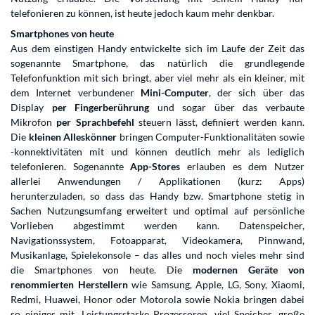
telefonieren zu können, ist heute jedoch kaum mehr denkbar.
Smartphones von heute
Aus dem einstigen Handy entwickelte sich im Laufe der Zeit das
sogenannte Smartphone, das natürlich die grundlegende
Telefonfunktion mit sich bringt, aber viel mehr als ein kleiner, mit
dem Internet verbundener
Mini-Computer
, der sich über das
Display
per Fingerberührung
und sogar über das verbaute
Mikrofon
per Sprachbefehl
steuern lässt, definiert werden kann.
Die
kleinen Alleskönner
bringen Computer-Funktionalitäten sowie
-konnektivitäten mit und können deutlich mehr als lediglich
telefonieren. Sogenannte
App-Stores
erlauben es dem Nutzer
allerlei Anwendungen / Applikationen (kurz: Apps)
herunterzuladen, so dass das Handy bzw. Smartphone stetig in
Sachen Nutzungsumfang erweitert und optimal auf persönliche
Vorlieben abgestimmt werden kann. Datenspeicher,
Navigationssystem, Fotoapparat, Videokamera, Pinnwand,
Musikanlage, Spielekonsole – das alles und noch vieles mehr sind
die Smartphones von heute. Die
modernen Geräte von
renommierten Herstellern
wie Samsung, Apple, LG, Sony, Xiaomi,
Redmi, Huawei, Honor oder Motorola sowie Nokia bringen dabei
so einiges mit. Leistungsstarke Prozessoren, viel Speicher, große