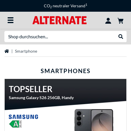
1
CO
neutraler Versand
2
Suche
Suche
Startseite
Smartphone
SMARTPHONES
TOPSELLER
Samsung Galaxy S26 256GB, Handy