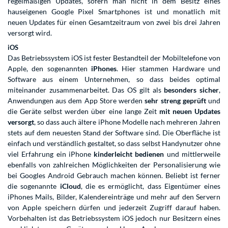
regelmäßigen Updates, sofern man nicht in dem Besitz eines
hauseigenen Google Pixel Smartphones ist und monatlich mit
neuen Updates für einen Gesamtzeitraum von zwei bis drei Jahren
versorgt wird.
iOS
Das Betriebssystem iOS ist fester Bestandteil der Mobiltelefone von
Apple, den sogenannten
iPhones
. Hier stammen Hardware und
Software aus einem Unternehmen, so dass beides optimal
miteinander zusammenarbeitet. Das OS gilt als
besonders sicher
,
Anwendungen aus dem App Store werden
sehr streng geprüft
und
die Geräte selbst werden über eine lange Zeit
mit neuen Updates
versorgt
, so dass auch ältere iPhone Modelle nach mehreren Jahren
stets auf dem neuesten Stand der Software sind. Die Oberfläche ist
einfach und verständlich gestaltet, so dass selbst Handynutzer ohne
viel Erfahrung ein iPhone
kinderleicht bedienen
und mittlerweile
ebenfalls von zahlreichen Möglichkeiten der Personalisierung wie
bei Googles Android Gebrauch machen können. Beliebt ist ferner
die sogenannte
iCloud
, die es ermöglicht, dass Eigentümer eines
iPhones Mails, Bilder, Kalendereinträge und mehr auf den Servern
von Apple speichern dürfen und jederzeit Zugriff darauf haben.
Vorbehalten ist das Betriebssystem iOS jedoch nur Besitzern eines