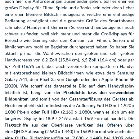
auch hier die Anforderungen auseinander gehen. Soll es eher ein
großes Display für Filme, Spiele und eBooks sein oder doch lieber
eine eher kleinere Bildschirmdiagonale, welche eine einhändige
Bedienung ermöglicht und die gesamte Größe des Smartphones
schmälert? Handys mit kleinerem Screen sind heutzutage nur noch
schwer zu finden, weil sich mehr und mehr die Großdisplays für
Bereiche wie Gaming oder den Konsum von Filmen, Serien und
ähnlichem am mobilen Begleiter durchgesetzt haben. So haben Sie
aktuell primär die Wahl zwischen den großen und sehr großen
Handyscreens von 6,2 Zoll (15,84 cm), 6,5 Zoll (16,4 cm) oder gar
6,7 Zoll (16,95 cm), aber auch vereinzelten kompakteren Handys
mit entsprechend kleinen Bildschirmen wie etwa dem Samsung
Galaxy A41, dem Pixel 3a von Google oder dem Apple iPhone SE
(2020). Wie scharf das dargestellte Bild auf dem Handydisplay
letztlich ist, hängt von der
Pixeldichte bzw. den verwendeten
Bildpunkten
und somit von der Gesamtauflösung des Gerätes ab.
Heute empfiehlt sich mindestens die Auflösung
Full HD
mit 1.920 x
1.080 Pixeln oder
Full HD+
(2.160 x 1.080), wenn es sich um ein
längeres Display im 18:9 / 21:9 anstatt 16:9 Format handelt. Die
Flaggschiffe aus der Oberklasse verfügen des Öfteren über
eine
QHD
Auflösung (2.560 x 1.440) im 16:09 Format wie auch über
eine
QHD+
Bildschirmauflösung (2.880 x 1.440) bei 18:09 oder