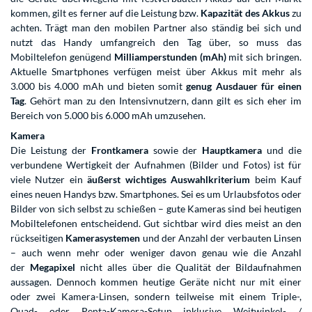
kommen, gilt es ferner auf die Leistung bzw.
Kapazität des Akkus
zu
achten. Trägt man den mobilen Partner also ständig bei sich und
nutzt das Handy umfangreich den Tag über, so muss das
Mobiltelefon genügend
Milliamperstunden (mAh)
mit sich bringen.
Aktuelle Smartphones verfügen meist über Akkus mit mehr als
3.000 bis 4.000 mAh und bieten somit
genug Ausdauer für einen
Tag
. Gehört man zu den Intensivnutzern, dann gilt es sich eher im
Bereich von 5.000 bis 6.000 mAh umzusehen.
Kamera
Die Leistung der
Frontkamera
sowie der
Hauptkamera
und die
verbundene Wertigkeit der Aufnahmen (Bilder und Fotos) ist für
viele Nutzer ein
äußerst wichtiges Auswahlkriterium
beim Kauf
eines neuen Handys bzw. Smartphones. Sei es um Urlaubsfotos oder
Bilder von sich selbst zu schießen – gute Kameras sind bei heutigen
Mobiltelefonen entscheidend. Gut sichtbar wird dies meist an den
rückseitigen
Kamerasystemen
und der Anzahl der verbauten Linsen
– auch wenn mehr oder weniger davon genau wie die Anzahl
der
Megapixel
nicht alles über die Qualität der Bildaufnahmen
aussagen. Dennoch kommen heutige Geräte nicht nur mit einer
oder zwei Kamera-Linsen, sondern teilweise mit einem Triple-,
Quad- oder Penta-Kamera-Setup inklusive Weitwinkel- /