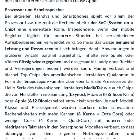
merklich teureren Gerätes aus dem Hause Apple.
Prozessor und Arbeitsspeicher
Bei aktuellen Handys und Smartphones spielt vor allem der
Prozessor bzw. die zentrale Recheneinheit /
der SoC (System-on-a-
Chip)
eine elementare Rolle. Insbesondere, wenn der mobile
Begleiter täglich für mehrere Stunden bei verschiedenen
Aufgabenbereichen verwendet wird. So muss das Ganze
genügend
Leistung und Ressourcen
mit sich bringen, damit Anwendungen in
größerer Anzahl parallel ausgeführt, Inhalte wie Spiele oder
Videos
flüssig wiedergegeben
und das gesamte Handy ohne Ruckler
und Verzögerungen bedient werden kann. Häufig verbaut sind
hierbei Top-Chips des amerikanischen Herstellers Qualcomm in
Form der
Snapdragon
-Familie, aber ebenfalls die Prozessoren der
Helio-Serie des taiwanischen Herstellers
MediaTek
wie auch Chips,
die von Herstellern wie Samsung (
Exynos
), Huawei (
HiSilicon Kirin
)
oder Apple (
A12 Bionic
) selbst entwickelt werden. Je nach Modell,
Klasse und Preissegment werden stärkere oder schwächere
Recheneinheiten mit mehr Kernen (8 Kerne = Octa-Core) oder
weniger Cores (4 Kerne = Quad-Core) mit höheren oder
niedrigeren Taktraten in den Smartphone-Modellen verbaut, so dass
abhängig von dem eigenen Nutzungsverhalten und