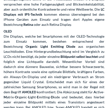
versprechen eine hohe Farbgenauigkeit und Blickwinkelstabilität,
aber auch ordentliche Kontrastwerte und reine Weißwerte. Die
LC
Displays mit IPS-Technik
kommen ebenso überwiegend bei den
iPhone Geräten zum Einsatz und tragen dort Apples eigene
Bezeichnung
Retina
oder auch Retina Display.
OLED
Die Displays, welche bei Smartphones mit der OLED-Technologie
zum Einsatz kommen, bestehen entsprechend der
Bezeichnung
Organic Light Emitting Diode
aus organischen
Leuchtdioden. Eine Hintergrundbeleuchtung wird im Vergleich zu
LCDs nicht benötigt, da jeder einzelne
Bildpunkt selbst leuchtet
und
folglich eine Lichtquelle darstellt. Wesentlicher Vorteil sind
dadurch eine dünnere Bauweise, sichtbar bessere Schwarzwerte,
höhere Kontraste sowie eine optimale Bildtiefe, kräftigere Farben,
ein Always-On-Display und ein niedrigerer Verbrauch an Strom
gegenüber Liquid Crystal. Entscheidet man sich für eines der
zahlreichen Samsung Smartphones, so wird man in der Regel mit
dem Begriff
AMOLED
konfrontiert. Die Abkürzung steht für
A
ctive-
M
atrix-
O
rganic-
L
ight-
E
mitting-
D
iode und bedeutet, dass hierbei
jeder einzelne Bildpunkt mittels eines Transistors angesteuert
werden kann. Bei AMOLED bzw. Super-AMOLED handelt es sich