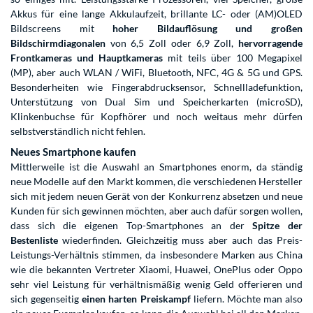
Akkus für eine lange Akkulaufzeit, brillante LC- oder (AM)OLED
Bildscreens mit
hoher Bildauflösung und großen
Bildschirmdiagonalen
von 6,5 Zoll oder 6,9 Zoll,
hervorragende
Frontkameras und Hauptkameras
mit teils über 100 Megapixel
(MP), aber auch WLAN / WiFi, Bluetooth, NFC, 4G & 5G und GPS.
Besonderheiten wie Fingerabdrucksensor, Schnellladefunktion,
Unterstützung von Dual Sim und Speicherkarten (microSD),
Klinkenbuchse für Kopfhörer und noch weitaus mehr dürfen
selbstverständlich nicht fehlen.
Neues Smartphone kaufen
Mittlerweile ist die Auswahl an Smartphones enorm, da ständig
neue Modelle auf den Markt kommen, die verschiedenen Hersteller
sich mit jedem neuen Gerät von der Konkurrenz absetzen und neue
Kunden für sich gewinnen möchten, aber auch dafür sorgen wollen,
dass sich die eigenen Top-Smartphones an der
Spitze der
Bestenliste
wiederfinden. Gleichzeitig muss aber auch das Preis-
Leistungs-Verhältnis stimmen, da insbesondere Marken aus China
wie die bekannten Vertreter Xiaomi, Huawei, OnePlus oder Oppo
sehr viel Leistung für verhältnismäßig wenig Geld offerieren und
sich gegenseitig
einen harten Preiskampf
liefern. Möchte man also