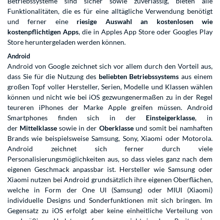
Betriebssysteme sind sicher sowie zuverlässig, bieten alle
Funktionalitäten, die es für eine alltägliche Verwendung benötigt
und ferner eine
riesige Auswahl an kostenlosen wie
kostenpflichtigen Apps
, die in Apples App Store oder Googles Play
Store heruntergeladen werden können.
Android
Android von Google zeichnet sich vor allem durch den Vorteil aus,
dass Sie für die Nutzung des
beliebten Betriebssystems
aus einem
großen Topf voller Hersteller, Serien, Modelle und Klassen wählen
können und nicht wie bei iOS gezwungenermaßen zu in der Regel
teureren iPhones der Marke Apple greifen müssen. Android
Smartphones finden sich in der
Einsteigerklasse
, in
der
Mittelklasse
sowie in der
Oberklasse
und somit bei namhaften
Brands wie beispielsweise Samsung, Sony, Xiaomi oder Motorola.
Android zeichnet sich ferner durch viele
Personalisierungsmöglichkeiten aus, so dass vieles ganz nach dem
eigenen Geschmack anpassbar ist. Hersteller wie Samsung oder
Xiaomi nutzen bei Android grundsätzlich ihre eigenen Oberflächen,
welche in Form der One UI (Samsung) oder MIUI (Xiaomi)
individuelle Designs und Sonderfunktionen mit sich bringen. Im
Gegensatz zu iOS erfolgt aber keine einheitliche Verteilung von