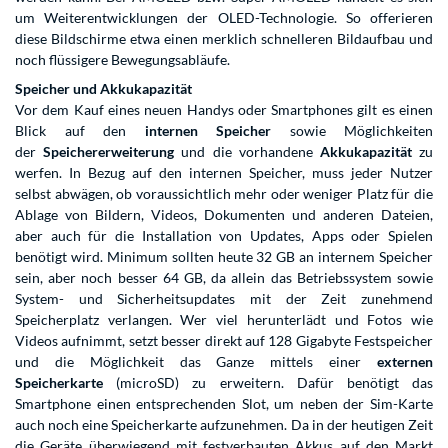
um Weiterentwicklungen der OLED-Technologie. So offerieren
diese Bildschirme etwa einen merklich schnelleren Bildaufbau und
noch flüssigere Bewegungsabläufe.
Speicher und Akkukapazität
Vor dem Kauf eines neuen Handys oder Smartphones gilt es einen
Blick auf den
internen Speicher
sowie Möglichkeiten
der
Speichererweiterung
und die vorhandene
Akkukapazität
zu
werfen. In Bezug auf den internen Speicher, muss jeder Nutzer
selbst abwägen, ob voraussichtlich mehr oder weniger Platz für die
Ablage von Bildern, Videos, Dokumenten und anderen Dateien,
aber auch für die Installation von Updates, Apps oder Spielen
benötigt wird. Minimum sollten heute 32 GB an internem Speicher
sein, aber noch besser 64 GB, da allein das Betriebssystem sowie
System- und Sicherheitsupdates mit der Zeit zunehmend
Speicherplatz verlangen. Wer viel herunterlädt und Fotos wie
Videos aufnimmt, setzt besser direkt auf 128 Gigabyte Festspeicher
und die Möglichkeit das Ganze mittels einer
externen
Speicherkarte
(microSD) zu erweitern. Dafür benötigt das
Smartphone einen entsprechenden Slot, um neben der Sim-Karte
auch noch eine Speicherkarte aufzunehmen. Da in der heutigen Zeit
die Geräte überwiegend mit festverbauten Akkus auf den Markt