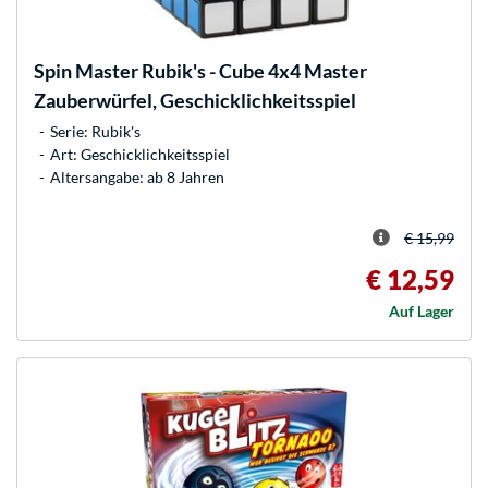
Spin Master
Rubik's - Cube 4x4 Master
Zauberwürfel, Geschicklichkeitsspiel
Serie: Rubik's
Art: Geschicklichkeitsspiel
Altersangabe: ab 8 Jahren
€ 15,99
€ 12,59
Auf Lager