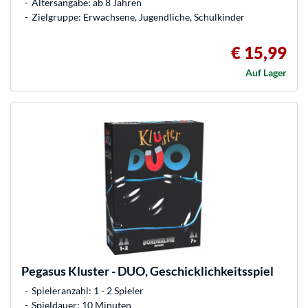
Altersangabe: ab 8 Jahren
Zielgruppe: Erwachsene, Jugendliche, Schulkinder
€ 15,99
Auf Lager
Pegasus
Kluster - DUO, Geschicklichkeitsspiel
Spieleranzahl: 1 - 2 Spieler
Spieldauer: 10 Minuten