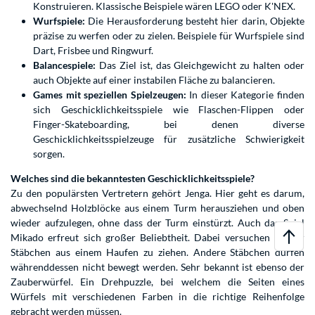
Konstruieren. Klassische Beispiele wären LEGO oder K'NEX.
Wurfspiele:
Die Herausforderung besteht hier darin, Objekte
präzise zu werfen oder zu zielen. Beispiele für Wurfspiele sind
Dart, Frisbee und Ringwurf.
Balancespiele:
Das Ziel ist, das Gleichgewicht zu halten oder
auch Objekte auf einer instabilen Fläche zu balancieren.
Games mit speziellen Spielzeugen:
In dieser Kategorie finden
sich Geschicklichkeitsspiele wie Flaschen-Flippen oder
Finger-Skateboarding, bei denen diverse
Geschicklichkeitsspielzeuge für zusätzliche Schwierigkeit
sorgen.
Welches sind die bekanntesten Geschicklichkeitsspiele?
Zu den populärsten Vertretern gehört Jenga. Hier geht es darum,
abwechselnd Holzblöcke aus einem Turm herausziehen und oben
wieder aufzulegen, ohne dass der Turm einstürzt. Auch das Spiel
Mikado erfreut sich großer Beliebtheit. Dabei versuchen Spieler
Stäbchen aus einem Haufen zu ziehen. Andere Stäbchen dürfen
währenddessen nicht bewegt werden. Sehr bekannt ist ebenso der
Zauberwürfel. Ein Drehpuzzle, bei welchem die Seiten eines
Würfels mit verschiedenen Farben in die richtige Reihenfolge
gebracht werden müssen.