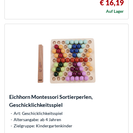
€ 16,19
Auf Lager
Eichhorn
Montessori Sortierperlen,
Geschicklichkeitsspiel
Art: Geschicklichkeitsspiel
Altersangabe: ab 4 Jahren
Zielgruppe: Kindergartenkinder