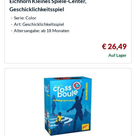
Eichhorn
Kleines Spiele-Center,
Geschicklichkeitsspiel
Serie: Color
Art: Geschicklichkeitsspiel
Altersangabe: ab 18 Monaten
€ 26,49
Auf Lager