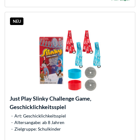
NEU
Just Play
Slinky Challenge Game,
Geschicklichkeitsspiel
Art: Geschicklichkeitsspiel
Altersangabe: ab 8 Jahren
Zielgruppe: Schulkinder