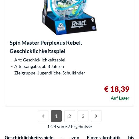
Spin Master
Perplexus Rebel,
Geschicklichkeitsspiel
Art: Geschicklichkeitsspiel
Altersangabe: ab 8 Jahren
Zielgruppe: Jugendliche, Schulkinder
€ 18,39
Auf Lager
1
2
3
1-24 von 57 Ergebnisse
Geschicklichkeitsspiele – von Fingerakrobatik bis