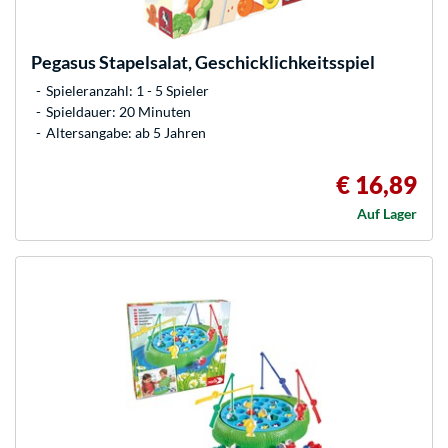
Pegasus
Stapelsalat, Geschicklichkeitsspiel
Spieleranzahl: 1 - 5 Spieler
Spieldauer: 20 Minuten
Altersangabe: ab 5 Jahren
€ 16,89
Auf Lager