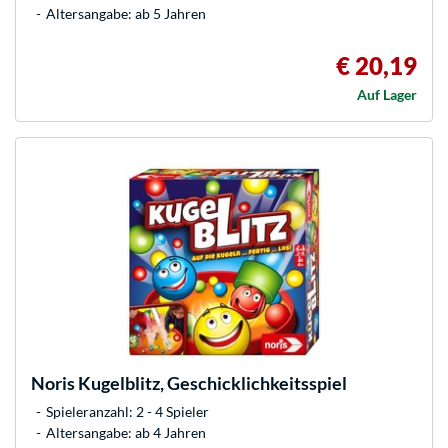
Altersangabe: ab 5 Jahren
€ 20,19
Auf Lager
Noris
Kugelblitz, Geschicklichkeitsspiel
Spieleranzahl: 2 - 4 Spieler
Altersangabe: ab 4 Jahren