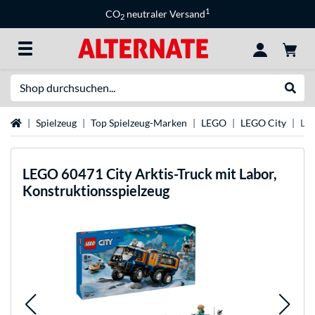
1
CO
neutraler Versand
2
Suche
Suche
Startseite
Spielzeug
Top Spielzeug-Marken
LEGO
LEGO City
LEG
LEGO
60471 City Arktis-Truck mit Labor,
Konstruktionsspielzeug