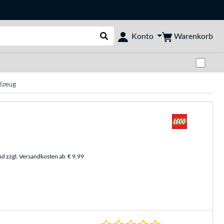
Warenkorb
Konto
Suche durchführen
Zwi
lzeug
nd zzgl. Versandkosten ab
€ 9,99
0.0 Sterne bei 0 Be