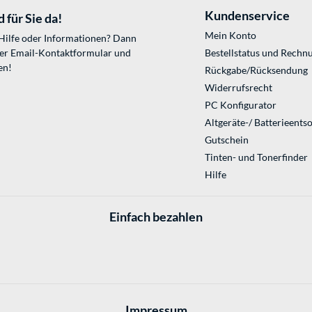
Kundenservice
 für Sie da!
Mein Konto
 Hilfe oder Informationen? Dann
ser
Email-Kontaktformular
und
Bestellstatus und Rechn
en!
Rückgabe/Rücksendung
Widerrufsrecht
PC Konfigurator
Altgeräte-/ Batterieents
Gutschein
Tinten- und Tonerfinder
Hilfe
Einfach bezahlen
Impressum