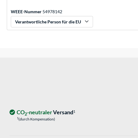
WEEE-Nummer
54978142
Verantwortliche Person für die EU
CO
-neutraler
Versand
1
2
1
(durch Kompensation)