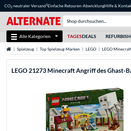
1
CO
neutraler Versand
Einfache Retouren-Abwicklung
Hilfe
&
Kontak
2
Alle Kategorien
TAGES
DEALS
REFURBIS
Startseite
Spielzeug
Top Spielzeug-Marken
LEGO
LEGO Minecraf
LEGO
21273 Minecraft Angriff des Ghast-B