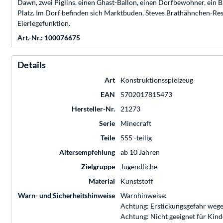
Dawn, zwei Piglins, einen Ghast-Ballon, einen Dorfbewohner, ein 
Platz. Im Dorf befinden sich Marktbuden, Steves Brathähnchen-Re
Eierlegefunktion.
Art.-Nr.: 100076675
Details
Art
Konstruktionsspielzeug
EAN
5702017815473
Hersteller-Nr.
21273
Serie
Minecraft
Teile
555 -teilig
Altersempfehlung
ab 10 Jahren
Zielgruppe
Jugendliche
Material
Kunststoff
Warn- und Sicherheitshinweise
Warnhinweise:
Achtung: Erstickungsgefahr wege
Achtung: Nicht geeignet für Kin