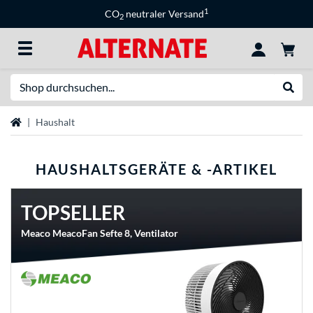
1
CO
neutraler Versand
2
Suche
Suche
Startseite
Haushalt
HAUSHALTSGERÄTE & -ARTIKEL
TOPSELLER
Meaco MeacoFan Sefte 8, Ventilator