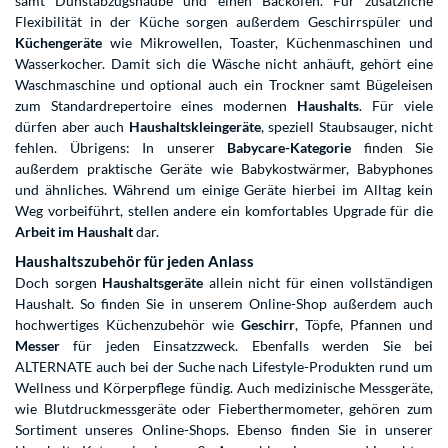
samt Dunstabzugshaube und einen Backofen. Für zusätzliche
Flexibilität in der Küche sorgen außerdem Geschirrspüler und
Küchengeräte
wie Mikrowellen, Toaster, Küchenmaschinen und
Wasserkocher. Damit sich die Wäsche nicht anhäuft, gehört eine
Waschmaschine und optional auch ein Trockner samt Bügeleisen
zum Standardrepertoire eines modernen
Haushalts
. Für viele
dürfen aber auch
Haushaltskleingeräte
, speziell Staubsauger, nicht
fehlen. Übrigens: In unserer
Babycare-Kategorie
finden Sie
außerdem praktische Geräte wie Babykostwärmer, Babyphones
und ähnliches. Während um einige Geräte hierbei im Alltag kein
Weg vorbeiführt, stellen andere ein komfortables Upgrade für die
Arbeit im Haushalt
dar.
Haushaltszubehör für jeden Anlass
Doch sorgen
Haushaltsgeräte
allein nicht für einen vollständigen
Haushalt. So finden Sie in unserem Online-Shop außerdem auch
hochwertiges Küchenzubehör wie
Geschirr
, Töpfe, Pfannen und
Messer
für jeden Einsatzzweck. Ebenfalls werden Sie bei
ALTERNATE auch bei der Suche nach Lifestyle-Produkten rund um
Wellness und Körperpflege fündig. Auch medizinische Messgeräte,
wie Blutdruckmessgeräte oder Fieberthermometer, gehören zum
Sortiment unseres Online-Shops. Ebenso finden Sie in unserer