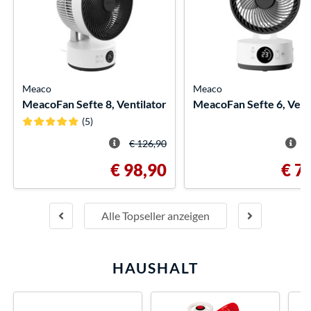
Meaco
Meaco
MeacoFan Sefte 8, Ventilator
MeacoFan Sefte 6, Vent
(5)
€ 126,90
€
€ 98,90
€ 7
Alle Topseller anzeigen
HAUSHALT