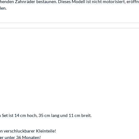
henden Zahnräder bestaunen. Dieses Modell ist nicht motorisiert, eröffne
len.
 Set ist 14 cm hoch, 35 cm lang und 11 cm breit.
n verschluckbarer Kleinteile!
der unter 36 Monaten!