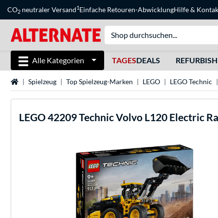
1
CO
neutraler Versand
Einfache Retouren-Abwicklung
Hilfe
&
Kontak
2
Alle Kategorien
TAGES
DEALS
REFURBIS
Startseite
Spielzeug
Top Spielzeug-Marken
LEGO
LEGO Technic
LEGO
42209 Technic Volvo L120 Electric R