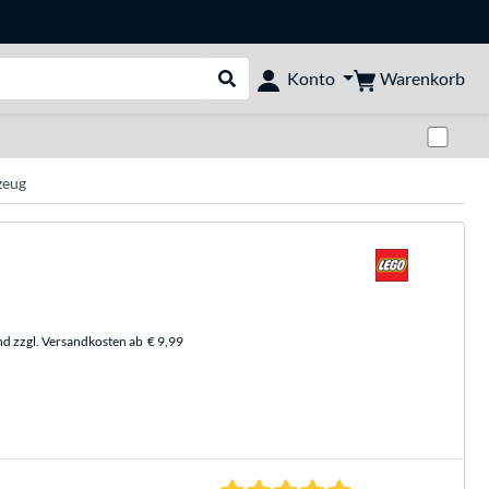
Warenkorb
Konto
Suche durchführen
Zwi
zeug
nd zzgl. Versandkosten ab
€ 9,99
5.0 Sterne bei 1 Be