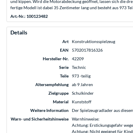
und kippen. Wird die Motorabdeckung geöffnet, lassen sich die dre
fertige Modell ist dabei 35 Zentimeter lang und besteht aus 973 Tei
Art.-Nr.: 100123482
Details
Art
Konstruktionsspielzeug
EAN
5702017816326
Hersteller-Nr.
42209
Serie
Technic
Teile
973 -teilig
Altersempfehlung
ab 9 Jahren
Zielgruppe
Schulkinder
Material
Kunststoff
Weitere Information
Der Spielzeugradlader aus diesem
Warn- und Sicherheitshinweise
Warnhinweise:
Achtung: Erstickungsgefahr wege
Achtung: Nicht geeignet für Kin