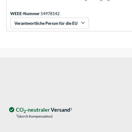
WEEE-Nummer
54978142
Verantwortliche Person für die EU
CO
-neutraler
Versand
1
2
1
(durch Kompensation)