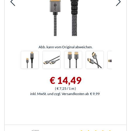
Abb. kann vom Original abweichen.
€ 14,49
(
€ 7,25
/ 1 m
)
inkl. MwSt. und zzgl. Versandkosten ab
€ 9,99