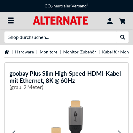
1
CO
neutraler Versand
2
Suche
Suche
Startseite
Hardware
Monitore
Monitor-Zubehör
Kabel für Monit
goobay
Plus Slim High-Speed-HDMI-Kabel
mit Ethernet, 8K @ 60Hz
(grau, 2 Meter)