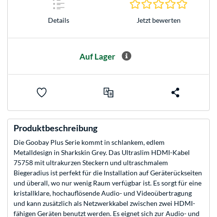
0.0 Stern
Jetzt bewerten
Details
Auf Lager
Produktbeschreibung
Die Goobay Plus Serie kommt in schlankem, edlem
Metalldesign in Sharkskin Grey. Das Ultraslim HDMI-Kabel
75758 mit ultrakurzen Steckern und ultraschmalem
Biegeradius ist perfekt für die Installation auf Geräterückseiten
und überall, wo nur wenig Raum verfügbar ist. Es sorgt für eine
kristallklare, hochauflösende Audio- und Videoübertragung
und kann zusätzlich als Netzwerkkabel zwischen zwei HDMI-
fähigen Geräten benutzt werden. Es eignet sich zur Audio- und