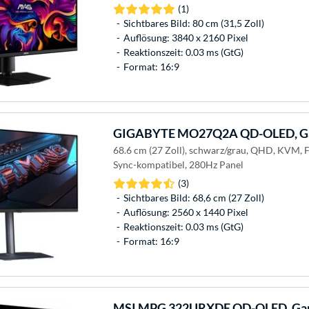
(1)
Sichtbares Bild: 80 cm (31,5 Zoll)
Auflösung: 3840 x 2160 Pixel
Reaktionszeit: 0.03 ms (GtG)
Format: 16:9
GIGABYTE
MO27Q2A QD-OLED, Ga
68.6 cm (27 Zoll), schwarz/grau, QHD, KVM, 
Sync-kompatibel, 280Hz Panel
(3)
Sichtbares Bild: 68,6 cm (27 Zoll)
Auflösung: 2560 x 1440 Pixel
Reaktionszeit: 0.03 ms (GtG)
Format: 16:9
MSI
MPG 322URXDE QD-OLED, Gam