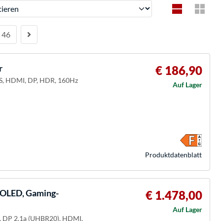
ren
46
r
€ 186,90
IPS, HDMI, DP, HDR, 160Hz
Auf Lager
Produkt­datenblatt
LED, Gaming-
€ 1.478,00
Auf Lager
M, DP 2.1a (UHBR20), HDMI,