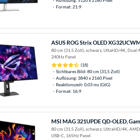
Auflösung: 5120 x 2160 Pixel
Format: 21:9
ASUS
ROG Strix OLED XG32UCWMG
80 cm (31.5 Zoll), schwarz, UltaHD/4K, Dua
240Hz Panel
(18)
Sichtbares Bild: 80 cm (31,5 Zoll)
Auflösung: 3840 x 2160 Pixel
Reaktionszeit: 0.03 ms (GtG)
Format: 16:9
MSI
MAG 321UPDE QD-OLED, Gami
80 cm (31.5 Zoll), schwarz, UltraHD/4K, AM
USB-C, 165Hz Panel