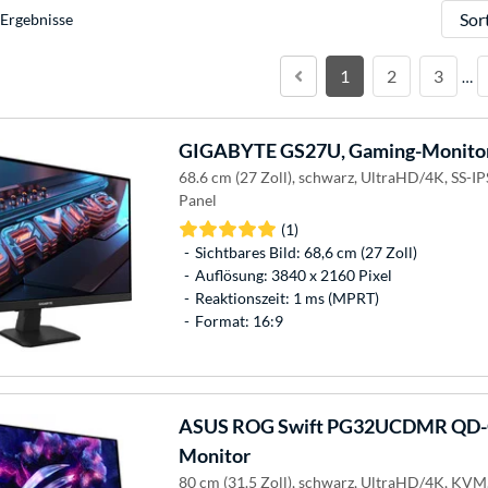
Sortie
Ergebnisse
1
2
3
…
GIGABYTE
GS27U, Gaming-Monito
68.6 cm (27 Zoll), schwarz, UltraHD/4K, SS-
Panel
(1)
Sichtbares Bild: 68,6 cm (27 Zoll)
Auflösung: 3840 x 2160 Pixel
Reaktionszeit: 1 ms (MPRT)
Format: 16:9
ASUS
ROG Swift PG32UCDMR QD-O
Monitor
80 cm (31.5 Zoll), schwarz, UltraHD/4K, KV