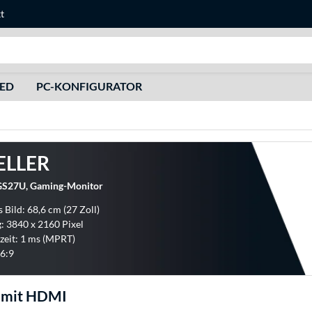
t
Suche
HED
PC-KONFIGURATOR
ELLER
S27U, Gaming-Monitor
 Bild: 68,6 cm (27 Zoll)
: 3840 x 2160 Pixel
zeit: 1 ms (MPRT)
6:9
 mit HDMI