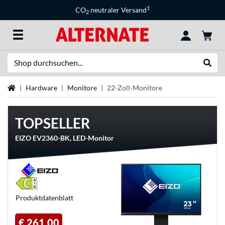
1
CO
neutraler Versand
2
Suche
Suche
Startseite
Hardware
Monitore
22-Zoll-Monitore
TOPSELLER
EIZO EV2360-BK, LED-Monitor
Produkt­datenblatt
€ 261,00