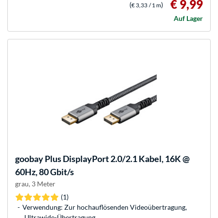
€ 9,99
(
)
€ 3,33
/ 1 m
Auf Lager
goobay
Plus DisplayPort 2.0/2.1 Kabel, 16K @
60Hz, 80 Gbit/s
grau, 3 Meter
(1)
Verwendung: Zur hochauflösenden Videoübertragung,
Ultrawide-Übertragung