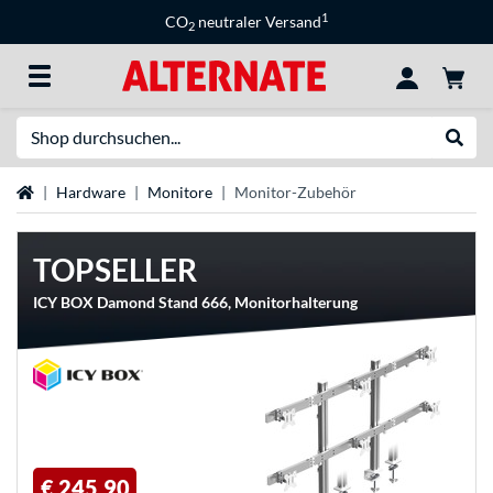
1
CO
neutraler Versand
2
Suche
Suche
Startseite
Hardware
Monitore
Monitor-Zubehör
TOPSELLER
ICY BOX Damond Stand 666, Monitorhalterung
€ 245,90