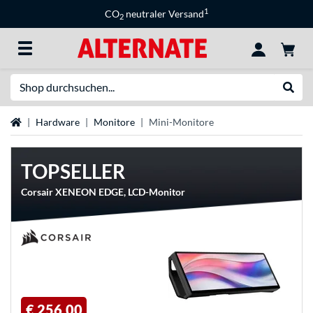
1
CO
neutraler Versand
2
Suche
Suche
Startseite
Hardware
Monitore
Mini-Monitore
TOPSELLER
Corsair XENEON EDGE, LCD-Monitor
€ 256,00