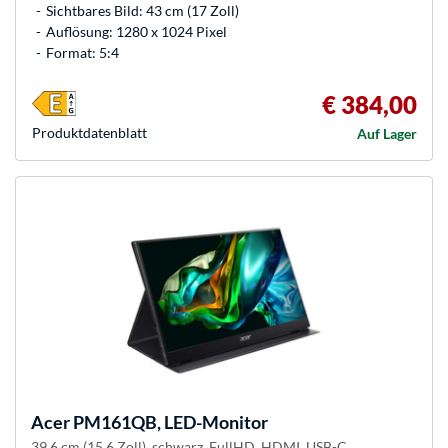
Sichtbares Bild: 43 cm (17 Zoll)
Auflösung: 1280 x 1024 Pixel
Format: 5:4
€ 384,00
Produkt­datenblatt
Auf Lager
Acer
PM161QB, LED-Monitor
39.6 cm (15.6 Zoll), schwarz, FullHD, HDMI, USB-C,