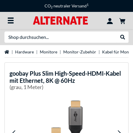
1
CO
neutraler Versand
2
Suche
Suche
Startseite
Hardware
Monitore
Monitor-Zubehör
Kabel für Monit
goobay
Plus Slim High-Speed-HDMI-Kabel
mit Ethernet, 8K @ 60Hz
(grau, 1 Meter)