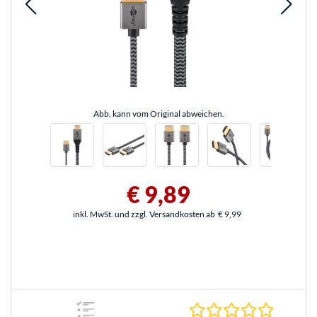
Abb. kann vom Original abweichen.
€ 9,89
inkl. MwSt. und zzgl. Versandkosten ab
€ 9,99
0.0 Stern