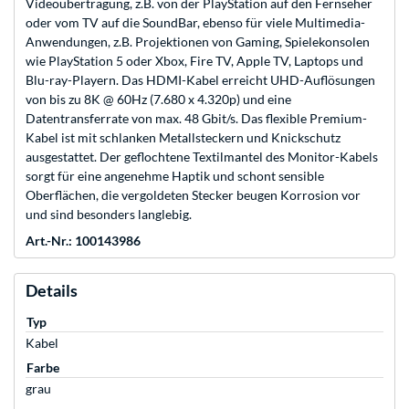
Videoübertragung, z.B. von der PlayStation auf den Fernseher
oder vom TV auf die SoundBar, ebenso für viele Multimedia-
Anwendungen, z.B. Projektionen von Gaming, Spielekonsolen
wie PlayStation 5 oder Xbox, Fire TV, Apple TV, Laptops und
Blu-ray-Playern. Das HDMI-Kabel erreicht UHD-Auflösungen
von bis zu 8K @ 60Hz (7.680 x 4.320p) und eine
Datentransferrate von max. 48 Gbit/s. Das flexible Premium-
Kabel ist mit schlanken Metallsteckern und Knickschutz
ausgestattet. Der geflochtene Textilmantel des Monitor-Kabels
sorgt für eine angenehme Haptik und schont sensible
Oberflächen, die vergoldeten Stecker beugen Korrosion vor
und sind besonders langlebig.
Art.-Nr.: 100143986
Details
Typ
Kabel
Farbe
grau