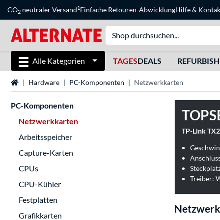
1
CO
neutraler Versand
Einfache Retouren-Abwicklung
Hilfe
&
Kontak
2
Alle Kategorien
TAGES
DEALS
REFURBIS
Startseite
Hardware
PC-Komponenten
Netzwerkkarten
PC-Komponenten
TOPS
Netzwerkkarten
TP-Link TX2
Arbeitsspeicher
Geschwind
Capture-Karten
Anschlüss
CPUs
Steckplat
Treiber:
CPU-Kühler
Festplatten
Netzwerk
Grafikkarten