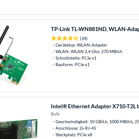
TP-Link
TL-WN881ND, WLAN-Adap
(34)
Gerätetyp: WLAN-Adapter
WLAN: WLAN 2,4 Ghz: 270 MBit/s
Schnittstelle: PCIe x1
Bauform: PCIe x1
Intel®
Ethernet Adapter X710-T2L 
Bulk
Geschwindigkeit: 10 GBit/s, 1000 MBit/s, 2
Anschlüsse: 2x RJ-45
Steckplatz: PCIe x8