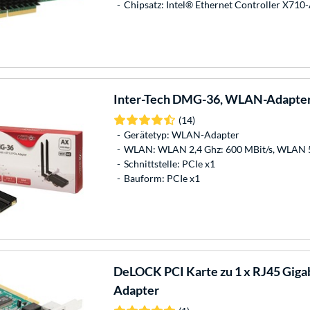
Chipsatz: Intel® Ethernet Controller X710
Inter-Tech
DMG-36, WLAN-Adapte
(14)
Gerätetyp: WLAN-Adapter
WLAN: WLAN 2,4 Ghz: 600 MBit/s, WLAN 5
Schnittstelle: PCIe x1
Bauform: PCIe x1
DeLOCK
PCI Karte zu 1 x RJ45 Gig
Adapter