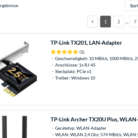
Sortie
rgebnisse
1
2
7
…
TP-Link
TX201, LAN-Adapter
(1)
Geschwindigkeit: 10 MBit/s, 1000 MBit/s, 
Anschlüsse: 1x RJ-45
Steckplatz: PCIe x1
Treiber: Windows 10
TP-Link
Archer TX20U Plus, WLAN
Gerätetyp: WLAN-Adapter
WLAN: WLAN 2,4 Ghz: 574 MBit/s, WLAN 5