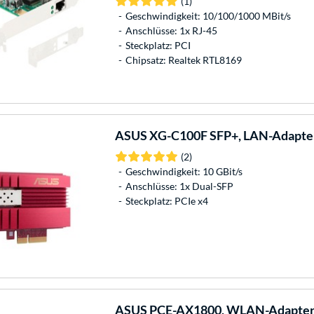
(1)
Geschwindigkeit: 10/100/1000 MBit/s
Anschlüsse: 1x RJ-45
Steckplatz: PCI
Chipsatz: Realtek RTL8169
ASUS
XG-C100F SFP+, LAN-Adapte
(2)
Geschwindigkeit: 10 GBit/s
Anschlüsse: 1x Dual-SFP
Steckplatz: PCIe x4
ASUS
PCE-AX1800, WLAN-Adapte