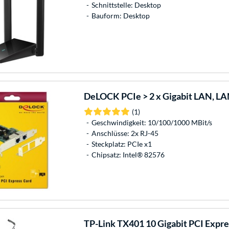
Schnittstelle: Desktop
Bauform: Desktop
DeLOCK
PCIe > 2 x Gigabit LAN, L
(1)
Geschwindigkeit: 10/100/1000 MBit/s
Anschlüsse: 2x RJ-45
Steckplatz: PCIe x1
Chipsatz: Intel® 82576
TP-Link
TX401 10 Gigabit PCI Expr