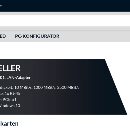
t
Suche
HED
PC-KONFIGURATOR
ELLER
01, LAN-Adapter
igkeit: 10 MBit/s, 1000 MBit/s, 2500 MBit/s
e: 1x RJ-45
z: PCIe x1
 Windows 10
karten