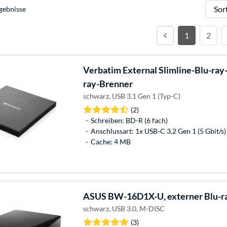
Sortie
gebnisse
1
2
Verbatim
External Slimline-Blu-ray-
ray-Brenner
schwarz, USB 3.1 Gen 1 (Typ-C)
(2)
Schreiben: BD-R (6 fach)
Anschlussart: 1x USB-C 3.2 Gen 1 (5 Gbit/s)
Cache: 4 MB
ASUS
BW-16D1X-U, externer Blu-r
schwarz, USB 3.0, M-DISC
(3)