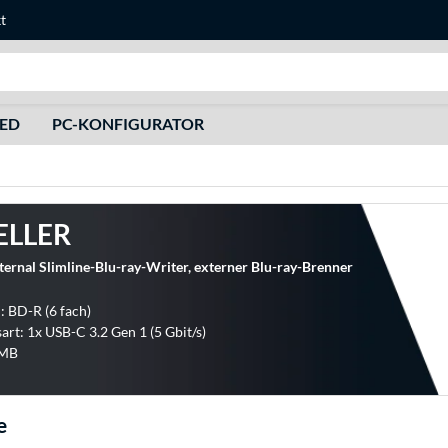
t
Suche
HED
PC-KONFIGURATOR
ELLER
ernal Slimline-Blu-ray-Writer, externer Blu-ray-Brenner
: BD-R (6 fach)
art: 1x USB-C 3.2 Gen 1 (5 Gbit/s)
 MB
e