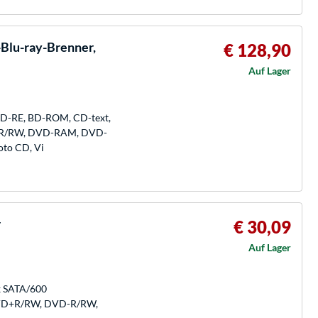
-Blu-ray-Brenner,
€ 128,90
Auf Lager
 BD-RE, BD-ROM, CD-text,
-R/RW, DVD-RAM, DVD-
oto CD, Vi
r
€ 30,09
Auf Lager
1x SATA/600
 DVD+R/RW, DVD-R/RW,