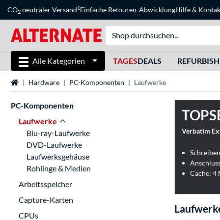
1
CO
neutraler Versand
Einfache Retouren-Abwicklung
Hilfe
&
Kontak
2
Alle Kategorien
TAGES
DEALS
REFURBIS
Startseite
Hardware
PC-Komponenten
Laufwerke
PC-Komponenten
TOPS
Laufwerke
Verbatim Ext
Blu-ray-Laufwerke
DVD-Laufwerke
Schreiben
Laufwerksgehäuse
Anschluss
Rohlinge & Medien
Cache: 4
Arbeitsspeicher
Capture-Karten
Laufwerk
CPUs