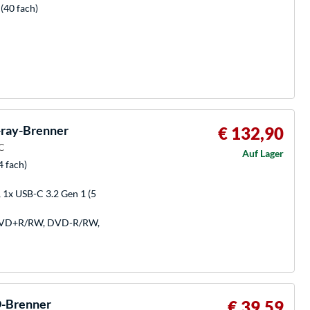
(40 fach)
ray-Brenner
€ 132,90
SC
Auf Lager
4 fach)
, 1x USB-C 3.2 Gen 1 (5
 DVD+R/RW, DVD-R/RW,
D-Brenner
€ 39,59