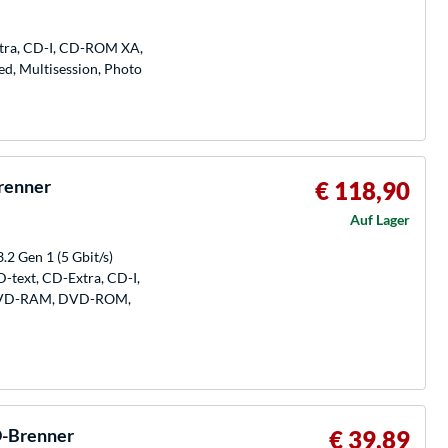
xtra, CD-I, CD-ROM XA,
 Multisession, Photo
renner
€ 118,90
Auf Lager
.2 Gen 1 (5 Gbit/s)
-text, CD-Extra, CD-I,
VD-RAM, DVD-ROM,
D-Brenner
€ 39,89