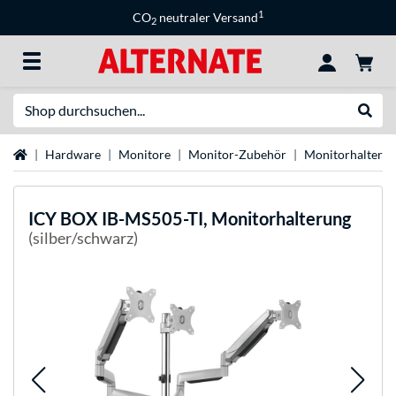
1
CO
neutraler Versand
2
Suche
Suche
Startseite
Hardware
Monitore
Monitor-Zubehör
Monitorhalteru
ICY BOX
IB-MS505-TI, Monitorhalterung
(silber/schwarz)