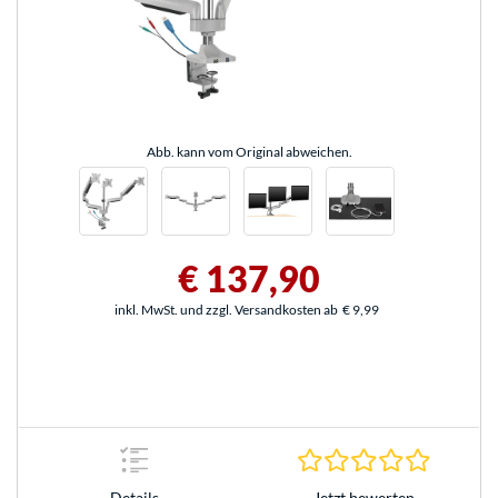
Abb. kann vom Original abweichen.
€ 137,90
inkl. MwSt. und zzgl. Versandkosten ab
€ 9,99
0.0 Stern
Jetzt bewerten
Details