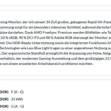
ming-Monitor, der mit seinem 34 Zoll großen, gebogenen Rapid-VA-Pan
ümmung sorgt für ein besonders intensives Sichtfeld, während die hohe 
präzise darstellen. Dank AMD FreeSync Premium werden Bildfehler wie Te
 110 % sRGB, 90 % DCI-P3 und 88 % Adobe RGB überzeugt der Monitor zud
t. Die HDR-Ready-Unterstützung sowie die integrierten Funktionen AI V
 Technologien wie Less Blue Light tragen zu einer angenehmen Nutzung auc
. Der ergonomische Standfuß ermöglicht die Anpassung von Höhe, Neigu
tverhältnis, der modernen Gaming-Ausstattung und dem großzügigen 2
 von einem erweiterten Arbeitsbereich profitieren möchten.
 (SDR)
F (A - G)
 (SDR)
31 kWh
 (HDR)
G (A - G)