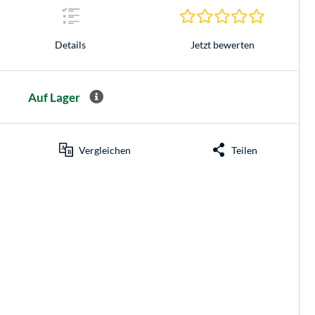
0.0 Sterne 
Jetzt bewerten
Details
Auf Lager
Vergleichen
Teilen