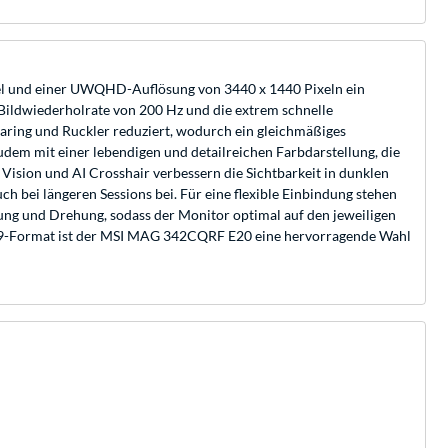
el und einer UWQHD-Auflösung von 3440 x 1440 Pixeln ein
Bildwiederholrate von 200 Hz und die extrem schnelle
aring und Ruckler reduziert, wodurch ein gleichmäßiges
em mit einer lebendigen und detailreichen Farbdarstellung, die
ision und AI Crosshair verbessern die Sichtbarkeit in dunklen
h bei längeren Sessions bei. Für eine flexible Einbindung stehen
ng und Drehung, sodass der Monitor optimal auf den jeweiligen
1:9-Format ist der MSI MAG 342CQRF E20 eine hervorragende Wahl