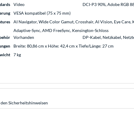
dards
Video
DCI-P3 90%, Adobe RGB 8
erung
VESA kompatibel (75 x 75 mm)
atures
AI Navigator, Wide Color Gamut, Crosshair, AI Vision, Eye Care
Adaptive-Sync, AMD FreeSync, Kensington-Schloss
behör
Vorhanden
DP-Kabel, Netzkabel, Netzte
ungen
Breite: 80,86 cm x Höhe: 42,4 cm x Tiefe/Länge: 27 cm
wicht
7 kg
 den Sicherheitshinweisen