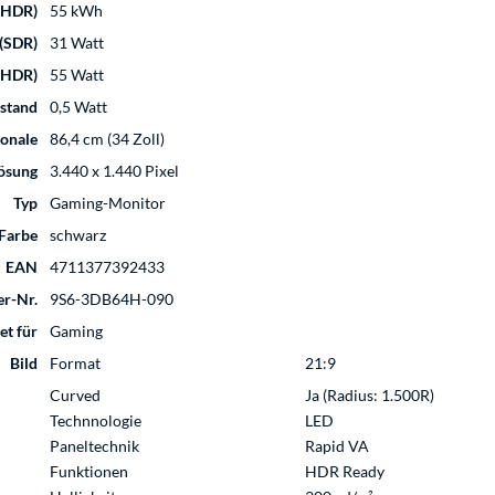
(HDR)
55 kWh
(SDR)
31 Watt
(HDR)
55 Watt
ustand
0,5 Watt
gonale
86,4 cm (34 Zoll)
lösung
3.440 x 1.440 Pixel
Typ
Gaming-Monitor
Farbe
schwarz
EAN
4711377392433
er-Nr.
9S6-3DB64H-090
et für
Gaming
Bild
Format
21:9
Curved
Ja (Radius: 1.500R)
Technnologie
LED
Paneltechnik
Rapid VA
Funktionen
HDR Ready