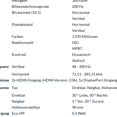
Helligkeit
300 cd/m²
Bildwiederholungsrate
200 Hz
Blickwinkel (10:1)
Horizontal
Vertikal
Pixelabstand
Horizontal
Vertikal
Farben
1.070 Millionen
Reaktionszeit
GtG
MPRT
Kontrast
Dynamisch
Statisch
quenz
Vertikal
48 - 200 Hz
Horizontal
71,51 - 285,31 kHz
lüsse
2x HDMI-Eingang, (HDMI-Version: 2.0b), 1x DisplayPort-Eingang,
nomie
Typ
Drehbar, Neigbar, Höhenver
Drehbar
30 ° Links, 30 ° Rechts
Neigbar
5 ° Vor, 20 ° Zurück
Höhenverstellbar
90 mm
rgung
Eco-Off
0,3 Watt