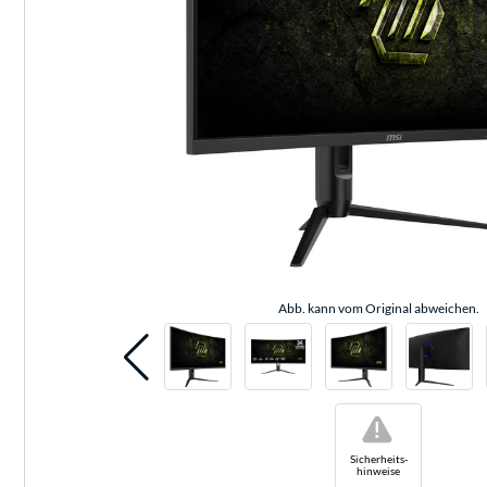
Abb. kann vom Original abweichen.
!
Sicherheits-
hinweise