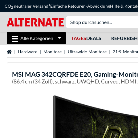
1
CO
neutraler Versand
Einfache Retouren-Abwicklung
Hilfe
&
Kontak
2
Alle Kategorien
TAGES
DEALS
REFURBIS
Startseite
Hardware
Monitore
Ultrawide-Monitore
21:9-Monito
MSI
MAG 342CQRFDE E20, Gaming-Monit
(86.4 cm (34 Zoll), schwarz, UWQHD, Curved, HDMI,