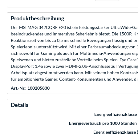
Produktbeschreibung
Der MSI MAG 342CQRF E20 ist ein leistungsstarker UltraWide-Ga
beeindruckendes und immersives Seherlebnis bietet. Die 1500R-Kr
Reaktionszeit von bis zu 0,5 ms schnelle Bewegungen flüssig und 
Spielerlebnis unterstützt wird. Mit einer Farbraumabdeckung von
sich sowohl für Gaming als auch für Multimedia-Anwendungen eigne
Spielszenen und bieten zusätzliche Vorteile beim Spielen. Eye Care
DisplayPort 1.4a sowie zwei HDMI-2.0b-Anschlüsse zur Verfügung
Arbeitsplatz abgestimmt werden kann. Mit seinem hohen Kontras
für ambitionierte Gamer, Content-Konsumenten und Anwender, die
Art.-Nr.: 100205830
Details
Energieeffizienzklasse
Energieverbauch pro 1000 Stunden
Energieeffizienzklasse