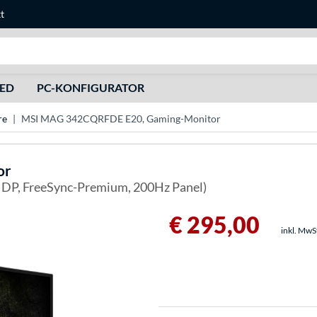
t
Suche
HED
PC-KONFIGURATOR
re
MSI MAG 342CQRFDE E20, Gaming-Monitor
or
 DP, FreeSync-Premium, 200Hz Panel)
€ 295,00
inkl. MwS