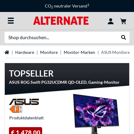
1
CO
neutraler Versand
2
Suche
Suche
Startseite
Hardware
Monitore
Monitor-Marken
ASUS Monitore
TOPSELLER
ASUS ROG Swift PG32UCDMR QD-OLED, Gaming-Monitor
Produkt­datenblatt
€ 1.478,00