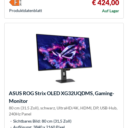
€ 424,00
Produkt­datenblatt
Auf Lager
ASUS
ROG Strix OLED XG32UQDMS, Gaming-
Monitor
80 cm (31.5 Zoll), schwarz, UltraHD/4K, HDMI, DP, USB-Hub,
240Hz Panel
Sichtbares Bild: 80 cm (31,5 Zoll)
Auflösung: 3840 x 2160 Pixel