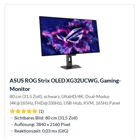
ASUS
ROG Strix OLED XG32UCWG, Gaming-
Monitor
80 cm (31.5 Zoll), schwarz, UltaHD/4K, Dual-Modus
(4K@165Hz, FHD@330Hz), USB-Hub, KVM, 165Hz Panel
(1)
Sichtbares Bild: 80 cm (31,5 Zoll)
Auflösung: 3840 x 2160 Pixel
Reaktionszeit: 0.03 ms (GtG)