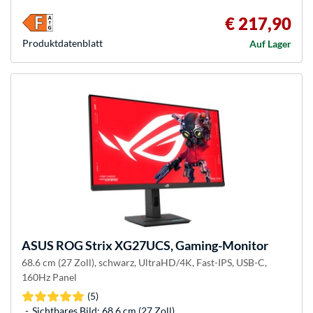
€ 217,90
Produkt­datenblatt
Auf Lager
ASUS
ROG Strix XG27UCS, Gaming-Monitor
68.6 cm (27 Zoll), schwarz, UltraHD/4K, Fast-IPS, USB-C,
160Hz Panel
(5)
Sichtbares Bild: 68,6 cm (27 Zoll)