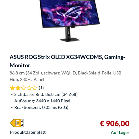
ASUS
ROG Strix OLED XG34WCDMS, Gaming-
Monitor
86.8 cm (34 Zoll), schwarz, WQHD, BlackShield-Folie, USB-
Hub, 280Hz Panel
(1)
Sichtbares Bild: 86,8 cm (34 Zoll)
Auflösung: 3440 x 1440 Pixel
Reaktionszeit: 0.03 ms (GtG)
€ 906,00
Produkt­datenblatt
Auf Lager