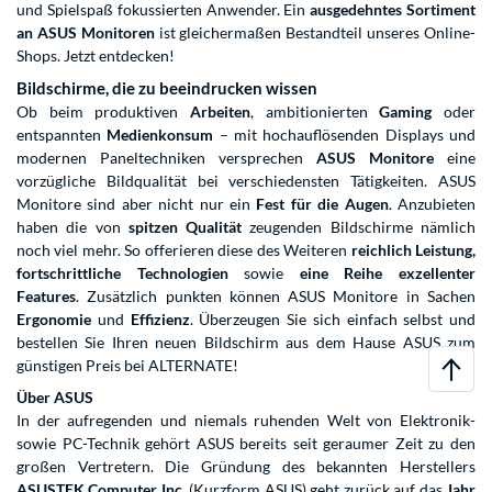
und Spielspaß fokussierten Anwender. Ein
ausgedehntes Sortiment
an ASUS Monitoren
ist gleichermaßen Bestandteil unseres Online-
Shops. Jetzt entdecken!
Bildschirme, die zu beeindrucken wissen
Ob beim produktiven
Arbeiten
, ambitionierten
Gaming
oder
entspannten
Medienkonsum
– mit hochauflösenden Displays und
modernen Paneltechniken versprechen
ASUS Monitore
eine
vorzügliche Bildqualität bei verschiedensten Tätigkeiten. ASUS
Monitore sind aber nicht nur ein
Fest für die Augen
. Anzubieten
haben die von
spitzen Qualität
zeugenden Bildschirme nämlich
noch viel mehr. So offerieren diese des Weiteren
reichlich Leistung,
fortschrittliche Technologien
sowie
eine Reihe
exzellenter
Features
. Zusätzlich punkten können ASUS Monitore in Sachen
Ergonomie
und
Effizienz
. Überzeugen Sie sich einfach selbst und
bestellen Sie Ihren neuen
Bildschirm
aus dem Hause ASUS zum
günstigen Preis bei ALTERNATE!
Über ASUS
In der aufregenden und niemals ruhenden Welt von Elektronik-
sowie PC-Technik gehört ASUS bereits seit geraumer Zeit zu den
großen Vertretern. Die Gründung des bekannten Herstellers
ASUSTEK Computer Inc.
(Kurzform ASUS) geht zurück auf das
Jahr