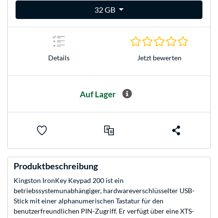
32 GB
0.0 Stern
Jetzt bewerten
Details
Auf Lager
Produktbeschreibung
Kingston IronKey Keypad 200 ist ein
betriebssystemunabhängiger, hardwareverschlüsselter USB-
Stick mit einer alphanumerischen Tastatur für den
benutzerfreundlichen PIN-Zugriff. Er verfügt über eine XTS-