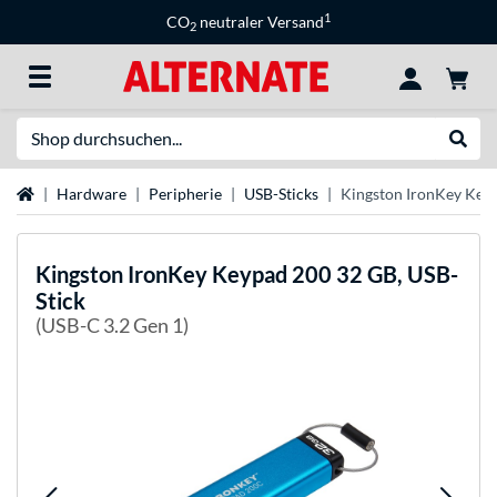
1
CO
neutraler Versand
2
Suche
Suche
Startseite
Hardware
Peripherie
USB-Sticks
Kingston IronKey Keyp
Kingston
IronKey Keypad 200 32 GB, USB-
Stick
(USB-C 3.2 Gen 1)