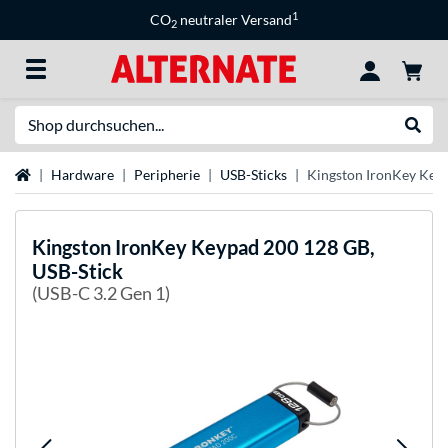
1
CO
neutraler Versand
2
Suche
Suche
Startseite
Hardware
Peripherie
USB-Sticks
Kingston IronKey Keyp
Kingston
IronKey Keypad 200 128 GB,
USB-Stick
(USB-C 3.2 Gen 1)