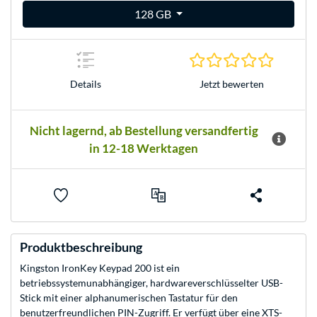
128 GB
0.0 Stern
Jetzt bewerten
Details
Nicht lagernd, ab Bestellung versandfertig
in 12-18 Werktagen
Produktbeschreibung
Kingston IronKey Keypad 200 ist ein
betriebssystemunabhängiger, hardwareverschlüsselter USB-
Stick mit einer alphanumerischen Tastatur für den
benutzerfreundlichen PIN-Zugriff. Er verfügt über eine XTS-