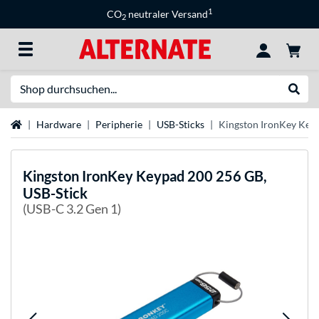
1
CO
neutraler Versand
2
Suche
Suche
Startseite
Hardware
Peripherie
USB-Sticks
Kingston IronKey Keyp
Kingston
IronKey Keypad 200 256 GB,
USB-Stick
(USB-C 3.2 Gen 1)