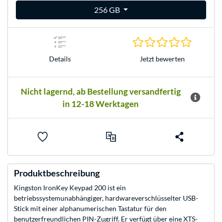
256 GB
0.0 Stern
Jetzt bewerten
Details
Nicht lagernd, ab Bestellung versandfertig
in 12-18 Werktagen
Produktbeschreibung
Kingston IronKey Keypad 200 ist ein
betriebssystemunabhängiger, hardwareverschlüsselter USB-
Stick mit einer alphanumerischen Tastatur für den
benutzerfreundlichen PIN-Zugriff. Er verfügt über eine XTS-