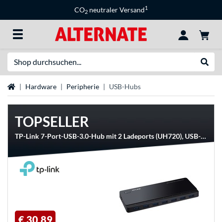
1
CO
neutraler Versand
2
Suche
Suche
Startseite
Hardware
Peripherie
USB-Hubs
TOPSELLER
TP-Link 7-Port-USB-3.0-Hub mit 2 Ladeports (UH720), USB-Hub
€ 30,89