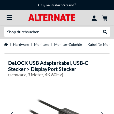
1
CO
neutraler Versand
2
Suche
Suche
Startseite
Hardware
Monitore
Monitor-Zubehör
Kabel für Monit
DeLOCK
USB Adapterkabel, USB-C
Stecker > DisplayPort Stecker
(schwarz, 3 Meter, 4K 60Hz)