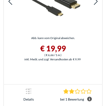
Abb. kann vom Original abweichen.
€ 19,99
(
€ 6,66
/ 1 m
)
inkl. MwSt. und zzgl. Versandkosten ab
€ 9,99
2.0 Stern
bei 1 Bewertung
Details