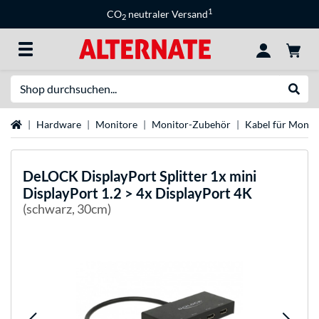
1
CO
neutraler Versand
2
Suche
Suche
Startseite
Hardware
Monitore
Monitor-Zubehör
Kabel für Monit
DeLOCK
DisplayPort Splitter 1x mini
DisplayPort 1.2 > 4x DisplayPort 4K
(schwarz, 30cm)