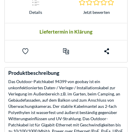
0.0 Stern
Jetzt bewerten
Details
Liefertermin in Klärung
Produktbeschreibung
Das Outdoor-Patchkabel 94399 von goobay ist ein
unkonfektioniertes Daten-/ Verlege-/ Installationskabel zur
Verlegung im Außenbereich z.B. im Garten, beim Camping, an
Gebäudefassaden, auf dem Balkon und zum Anschluss von
Überwachungskameras. Der stabile Kabelmantel aus 2-fach
Polyethylen ist wasserfest und äußerst beständig gegenüber
Witterungseinflüssen und UV-Strahlung. Das Outdoor-
Patchkabel ist für Gigabit-Ethernet mit Geschwindigkeiten bis
zu 10/100/1000 Mbit/s, Power over Ethernet (PoE, PoE+, UPoE,