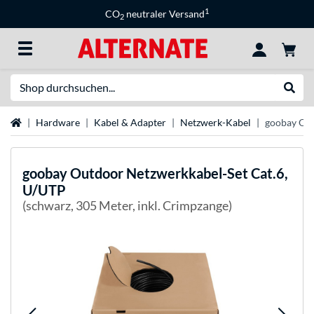
1
CO
neutraler Versand
2
Suche
Suche
Startseite
Hardware
Kabel & Adapter
Netzwerk-Kabel
goobay Out
goobay
Outdoor Netzwerkkabel-Set Cat.6,
U/UTP
(schwarz, 305 Meter, inkl. Crimpzange)