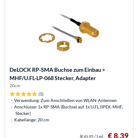
DeLOCK
RP-SMA Buchse zum Einbau >
MHF/U.FL-LP-068 Stecker, Adapter
20cm
(1)
Verwendung: Zum Anschließen von WLAN-Antennen
Anschlüsse: 1x RP-SMA (Buchse) auf 1x U.FL (IPEX, MHF,
Stecker)
Kabellänge: 20 cm
€ 8,39
(
)
€ 41,95
/ 1 m