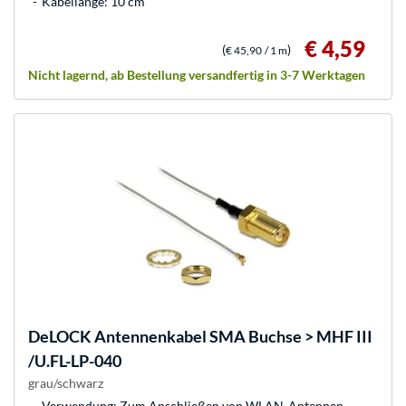
Kabellänge: 10 cm
€ 4,59
(
)
€ 45,90
/ 1 m
Nicht lagernd, ab Bestellung versandfertig in 3-7 Werktagen
DeLOCK
Antennenkabel SMA Buchse > MHF III
/U.FL-LP-040
grau/schwarz
Verwendung: Zum Anschließen von WLAN-Antennen