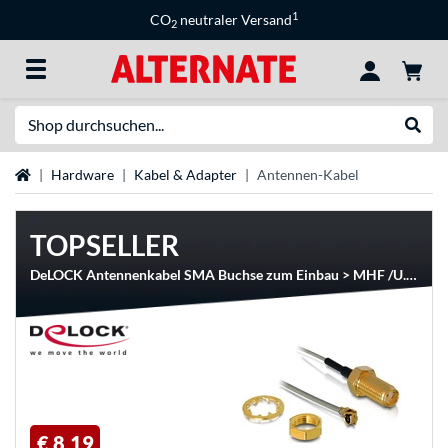
1
CO
neutraler Versand
2
Suche
Suche
Startseite
Hardware
Kabel & Adapter
Antennen-Kabel
TOPSELLER
DeLOCK Antennenkabel SMA Buchse zum Einbau > MHF /U.FL-LP-068 komp. Stecker
€ 8,19