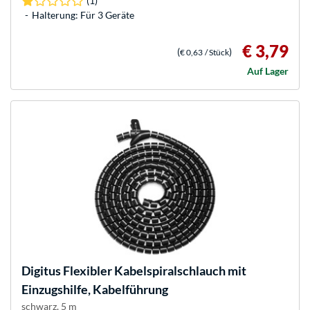
(1)
Halterung: Für 3 Geräte
€ 3,79
(
)
€ 0,63
/ Stück
Auf Lager
Digitus
Flexibler Kabelspiralschlauch mit
Einzugshilfe, Kabelführung
schwarz, 5 m