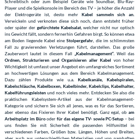
Schreibtisch oder zum Beispiel Geräte wie Soundbar, Blu-Ray-
Player und die Spielkonsole im Bereich des TV – je höher die Anzahl
der Elektrogeräte ist, desto mehr
Kabel sammeln sich an
.
Verwickeln und verknoten diese sich noch, dann entsteht früher
oder später der
gefürchtete Kabelsalat
, welcher nicht nur optisch
ins Gewicht fällt, sondern fernerhin Gefahren birgt. So können etwa
am Boden liegende Kabel eine
Stolpergefahr
, die im schlimmsten
Fall zu gravierenden Verletzungen führt, darstellen. Das große
Zauberwort lautet in diesem Fall
„Kabelmanagement“
. Weil das
Ordnen, Strukturieren und Organisieren aller Kabel
von hoher
Wichtigkeit ist umfasst unser Angebot ein umfangreiches Sortiment
an hochwertigen Lösungen aus dem Bereich Kabelmanagement.
Dazu zählen Produkte wie u.a.
Kabelkanäle, Kabelspiralen,
Kabelschläuche, Kabelboxen, Kabelbinder, Kabelclips, Kabelhalter,
Kabelführungsleisten
und noch vieles mehr. Entdecken Sie also die
praktischen Kabelsystem-Artikel aus der Kabelmanagement-
Kategorie und sichern Sie sich all jenes, was es für das Sortieren,
aber ebenso das Fixieren Ihrer Kabel benötigt. Ganz egal, ob
am
Arbeitsplatz im Büro
oder
für das eigene TV- sowie PC-Setup
– bei
uns finden Sie mit Sicherheit die passenden Hilfsmittel in
verschiedenen Farben, Größen bzw. Längen, Höhen und Breiten,
aber auch aus unterschiedlichen Materialien und von namhaften