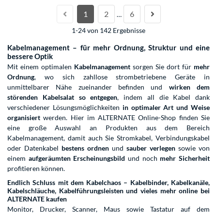
1
2
6
…
1-24 von 142 Ergebnisse
Kabelmanagement – für mehr Ordnung, Struktur und eine
bessere Optik
Mit einem optimalen
Kabelmanagement
sorgen Sie dort für
mehr
Ordnung
, wo sich zahllose strombetriebene Geräte in
unmittelbarer Nähe zueinander befinden und
wirken dem
störenden Kabelsalat so entgegen
, indem all die Kabel dank
verschiedener Lösungsmöglichkeiten
in optimaler Art und Weise
organisiert
werden. Hier im ALTERNATE Online-Shop finden Sie
eine große Auswahl an Produkten aus dem Bereich
Kabelmanagement, damit auch Sie Stromkabel, Verbindungskabel
oder Datenkabel
bestens ordnen
und
sauber verlegen
sowie von
einem
aufgeräumten Erscheinungsbild
und noch
mehr Sicherheit
profitieren können.
Endlich Schluss mit dem Kabelchaos – Kabelbinder, Kabelkanäle,
Kabelschläuche, Kabelführungsleisten und vieles mehr online bei
ALTERNATE kaufen
Monitor, Drucker, Scanner, Maus sowie Tastatur auf dem