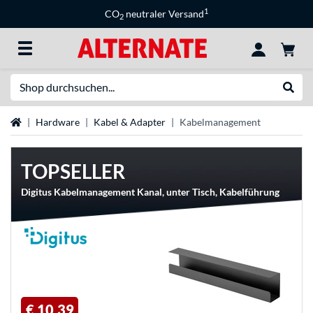
1
CO
neutraler Versand
2
Suche
Suche
Startseite
Hardware
Kabel & Adapter
Kabelmanagement
TOPSELLER
Digitus Kabelmanagement Kanal, unter Tisch, Kabelführung
€ 10,39