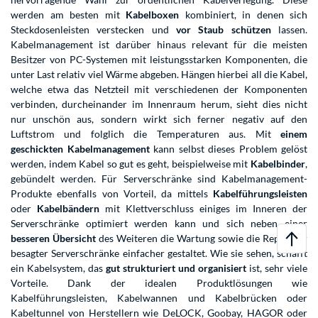
werden am besten mit
Kabelboxen
kombiniert, in denen sich
Steckdosenleisten verstecken und
vor Staub schützen
lassen.
Kabelmanagement ist darüber hinaus relevant für die meisten
Besitzer von PC-Systemen mit leistungsstarken Komponenten, die
unter Last relativ viel Wärme abgeben. Hängen hierbei all die Kabel,
welche etwa das Netzteil mit verschiedenen der Komponenten
verbinden, durcheinander im Innenraum herum, sieht dies nicht
nur unschön aus, sondern wirkt sich ferner negativ auf den
Luftstrom und folglich die Temperaturen aus. Mit
einem
geschickten Kabelmanagement
kann selbst dieses Problem gelöst
werden, indem Kabel so gut es geht, beispielweise mit
Kabelbinder
,
gebündelt werden. Für Serverschränke sind Kabelmanagement-
Produkte ebenfalls von Vorteil, da mittels
Kabelführungsleisten
oder
Kabelbändern
mit Klettverschluss einiges im Inneren der
Serverschränke optimiert werden kann und sich neben einer
besseren Übersicht
des Weiteren die Wartung sowie die Reparatur
besagter Serverschränke einfacher gestaltet. Wie sie sehen, schafft
ein Kabelsystem, das
gut strukturiert und organisiert
ist, sehr viele
Vorteile. Dank der idealen Produktlösungen wie
Kabelführungsleisten, Kabelwannen und Kabelbrücken oder
Kabeltunnel von Herstellern wie DeLOCK, Goobay, HAGOR oder