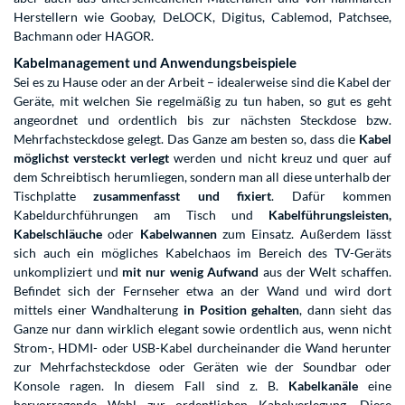
Herstellern wie Goobay, DeLOCK, Digitus, Cablemod, Patchsee,
Bachmann oder HAGOR.
Kabelmanagement und Anwendungsbeispiele
Sei es zu Hause oder an der Arbeit – idealerweise sind die Kabel der
Geräte, mit welchen Sie regelmäßig zu tun haben, so gut es geht
angeordnet und ordentlich bis zur nächsten Steckdose bzw.
Mehrfachsteckdose gelegt. Das Ganze am besten so, dass die
Kabel
möglichst versteckt verlegt
werden und nicht kreuz und quer auf
dem Schreibtisch herumliegen, sondern man all diese unterhalb der
Tischplatte
zusammenfasst und fixiert
. Dafür kommen
Kabeldurchführungen am Tisch und
Kabelführungsleisten,
Kabelschläuche
oder
Kabelwannen
zum Einsatz. Außerdem lässt
sich auch ein mögliches Kabelchaos im Bereich des TV-Geräts
unkompliziert und
mit nur wenig Aufwand
aus der Welt schaffen.
Befindet sich der Fernseher etwa an der Wand und wird dort
mittels einer Wandhalterung
in Position gehalten
, dann sieht das
Ganze nur dann wirklich elegant sowie ordentlich aus, wenn nicht
Strom-, HDMI- oder USB-Kabel durcheinander die Wand herunter
zur Mehrfachsteckdose oder Geräten wie der Soundbar oder
Konsole ragen. In diesem Fall sind z. B.
Kabelkanäle
eine
hervorragende Wahl zur ordentlichen Kabelverlegung. Diese