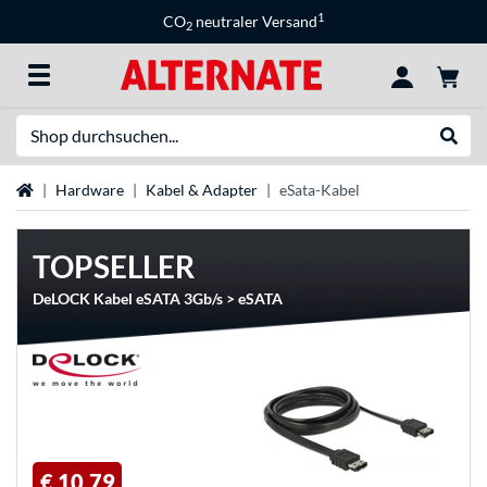
1
CO
neutraler Versand
2
Suche
Suche
Startseite
Hardware
Kabel & Adapter
eSata-Kabel
TOPSELLER
DeLOCK Kabel eSATA 3Gb/s > eSATA
€ 10,79