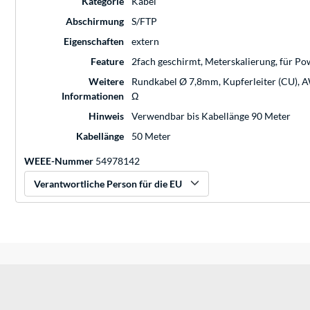
Kategorie
Kabel
Abschirmung
S/FTP
Eigenschaften
extern
Feature
2fach geschirmt, Meterskalierung, für Po
Weitere
Rundkabel Ø 7,8mm, Kupferleiter (CU), A
Informationen
Ω
Hinweis
Verwendbar bis Kabellänge 90 Meter
Kabellänge
50 Meter
WEEE-Nummer
54978142
Verantwortliche Person für die EU