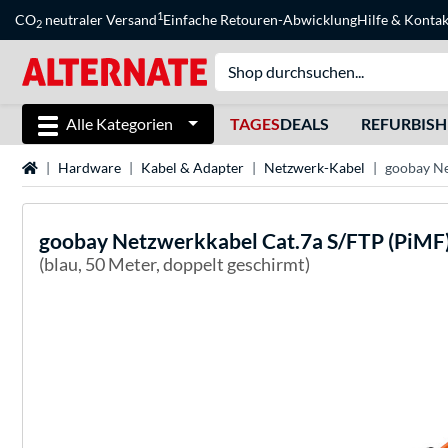
1
CO
neutraler Versand
Einfache Retouren-Abwicklung
Hilfe
&
Kontak
2
Alle Kategorien
TAGES
DEALS
REFURBIS
Startseite
Hardware
Kabel & Adapter
Netzwerk-Kabel
goobay Ne
goobay
Netzwerkkabel Cat.7a S/FTP (PiMF
(blau, 50 Meter, doppelt geschirmt)