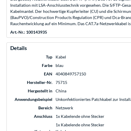
Installation mit LSA-Anschlusstechnik vorgesehen. Die S/FTP-Ge
Kabelmantel. Der hochwertige Kupferleiter (CU) und die Schirmun
(BauPVO)/Construction Products Regulation (CPR) und Dca-Brandsch
Rauchentwicklung auf ein Minimum. Das CAT.7a-Netzwerkkabel ist
Art.-Nr.: 100143935
Details
Typ
Kabel
Farbe
blau
EAN
4040849757150
Hersteller-Nr.
75715
Hergestellt in
China
Anwendungsbeispiel
Unkonfektioniertes Patchkabel zur Instal
Bereich
Netzwerk
Anschluss
1x Kabelende ohne Stecker
1x Kabelende ohne Stecker