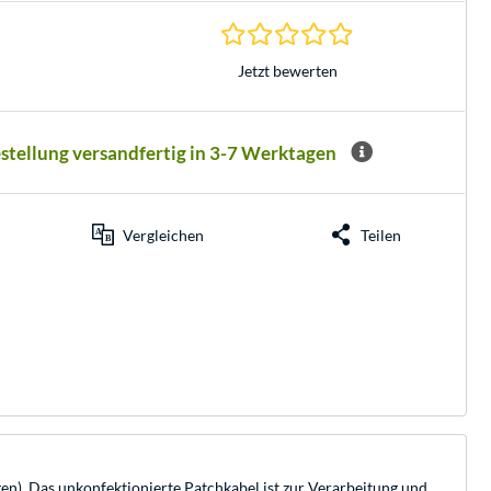
0.0 Sterne bei 0 Be
Jetzt bewerten
estellung versandfertig in 3-7 Werktagen
Vergleichen
Teilen
). Das unkonfektionierte Patchkabel ist zur Verarbeitung und