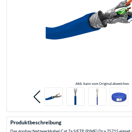
Abb. kann vom Original abweichen.
Produktbeschreibung
Das goobay Netzwerkkabel Cat.7a S/FTP (PiMF) Dca 75715 eignet 