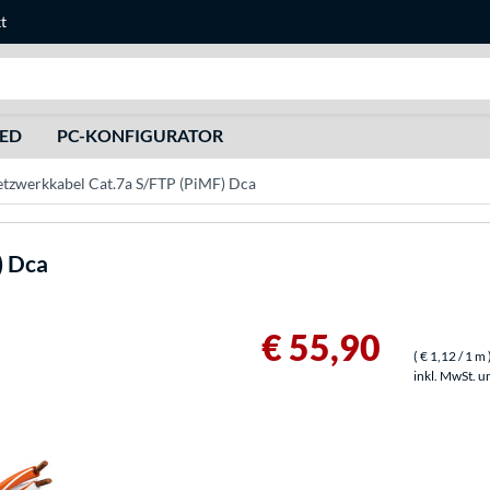
t
Suche
HED
PC-KONFIGURATOR
tzwerkkabel Cat.7a S/FTP (PiMF) Dca
) Dca
€ 55,90
(
€ 1,12
/ 1 m
inkl. MwSt. u