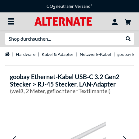
1
CO
neutraler Versand
2
Suche
Suche
Startseite
Hardware
Kabel & Adapter
Netzwerk-Kabel
goobay Eth
goobay
Ethernet-Kabel USB-C 3.2 Gen2
Stecker > RJ-45 Stecker, LAN-Adapter
(weiß, 2 Meter, geflochtener Textilmantel)