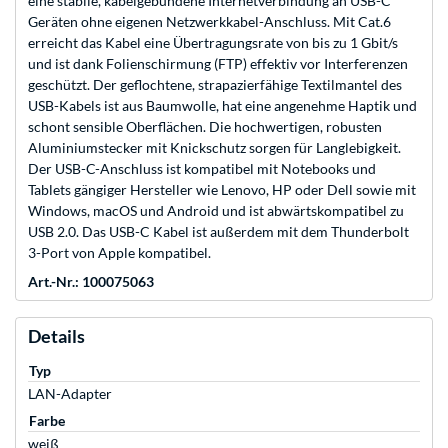
eine stabile, kabelgebundene Internetverbindung an USB-C
Geräten ohne eigenen Netzwerkkabel-Anschluss. Mit Cat.6
erreicht das Kabel eine Übertragungsrate von bis zu 1 Gbit/s
und ist dank Folienschirmung (FTP) effektiv vor Interferenzen
geschützt. Der geflochtene, strapazierfähige Textilmantel des
USB-Kabels ist aus Baumwolle, hat eine angenehme Haptik und
schont sensible Oberflächen. Die hochwertigen, robusten
Aluminiumstecker mit Knickschutz sorgen für Langlebigkeit.
Der USB-C-Anschluss ist kompatibel mit Notebooks und
Tablets gängiger Hersteller wie Lenovo, HP oder Dell sowie mit
Windows, macOS und Android und ist abwärtskompatibel zu
USB 2.0. Das USB-C Kabel ist außerdem mit dem Thunderbolt
3-Port von Apple kompatibel.
Art.-Nr.: 100075063
Details
Typ
LAN-Adapter
Farbe
weiß