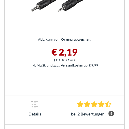
Abb. kann vom Original abweichen.
€ 2,19
(
€ 1,10
/ 1 m
)
inkl. MwSt. und zzgl. Versandkosten ab
€ 9,99
4.5 Stern
bei 2 Bewertungen
Details