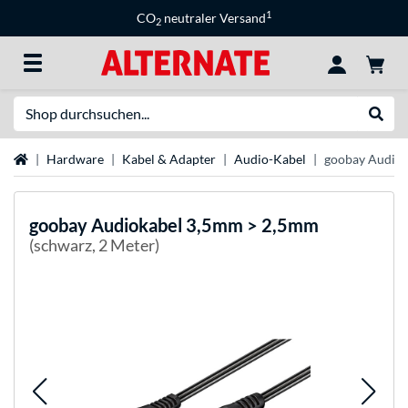
1
CO
neutraler Versand
2
Suche
Suche
Startseite
Hardware
Kabel & Adapter
Audio-Kabel
goobay Audio
goobay
Audiokabel 3,5mm > 2,5mm
(schwarz, 2 Meter)