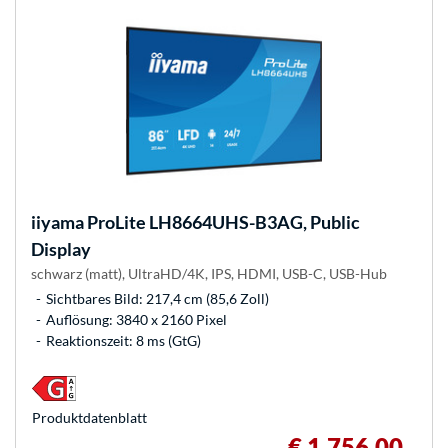
iiyama
ProLite LH8664UHS-B3AG, Public
Display
schwarz (matt), UltraHD/4K, IPS, HDMI, USB-C, USB-Hub
Sichtbares Bild: 217,4 cm (85,6 Zoll)
Auflösung: 3840 x 2160 Pixel
Reaktionszeit: 8 ms (GtG)
Produkt­datenblatt
€ 1.756,00