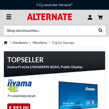
1
CO
neutraler Versand
2
Suche
Suche
Startseite
Hardware
Monitore
Digital Signage
TOPSELLER
iiyama ProLite LH6560UHS-B2AG, Public Display
Produkt­datenblatt
€ 993,00