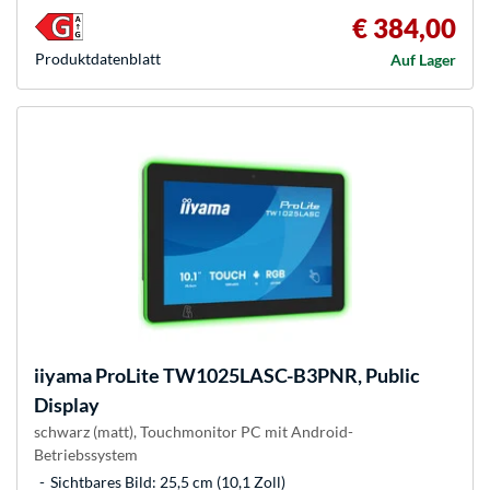
€ 384,00
Produkt­datenblatt
Auf Lager
iiyama
ProLite TW1025LASC-B3PNR, Public
Display
schwarz (matt), Touchmonitor PC mit Android-
Betriebssystem
Sichtbares Bild: 25,5 cm (10,1 Zoll)