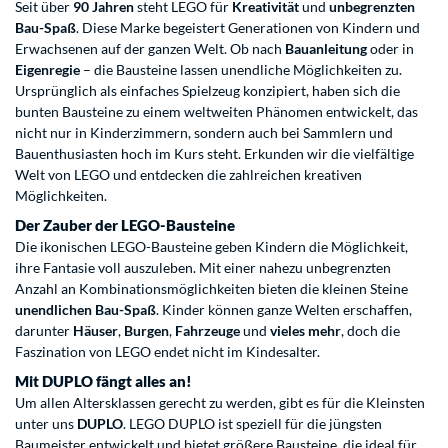
Seit über
90 Jahren
steht LEGO für
Kreativität
und
unbegrenzten
Bau-Spaß
. Diese Marke begeistert Generationen von Kindern und
Erwachsenen auf der ganzen Welt. Ob nach
Bauanleitung
oder in
Eigenregie
– die Bausteine lassen unendliche Möglichkeiten zu.
Ursprünglich als einfaches Spielzeug konzipiert, haben sich die
bunten Bausteine zu einem weltweiten Phänomen entwickelt, das
nicht nur in Kinderzimmern, sondern auch bei Sammlern und
Bauenthusiasten hoch im Kurs steht. Erkunden wir die vielfältige
Welt von LEGO und entdecken die zahlreichen kreativen
Möglichkeiten.
Der Zauber der LEGO-Bausteine
Die ikonischen LEGO-Bausteine geben Kindern die Möglichkeit,
ihre Fantasie voll auszuleben. Mit einer nahezu unbegrenzten
Anzahl an Kombinationsmöglichkeiten bieten die kleinen Steine
unendlichen Bau-Spaß
. Kinder können ganze Welten erschaffen,
darunter
Häuser
,
Burgen
,
Fahrzeuge
und
vieles mehr
, doch die
Faszination von LEGO endet nicht im Kindesalter.
Mit DUPLO fängt alles an!
Um allen Altersklassen gerecht zu werden, gibt es für die Kleinsten
unter uns
DUPLO
. LEGO DUPLO ist speziell für die jüngsten
Baumeister entwickelt und bietet größere Bausteine, die ideal für