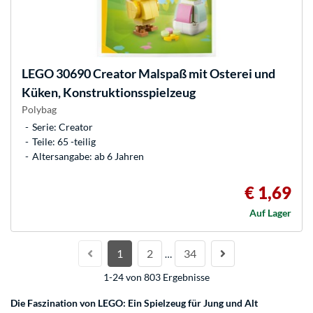
LEGO
30690 Creator Malspaß mit Osterei und
Küken, Konstruktionsspielzeug
Polybag
Serie: Creator
Teile: 65 -teilig
Altersangabe: ab 6 Jahren
€ 1,69
Auf Lager
1
2
34
…
1-24 von 803 Ergebnisse
Die Faszination von LEGO: Ein Spielzeug für Jung und Alt