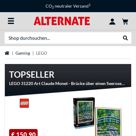
1
CO
neutraler Versand
2
Suche
Suche
Startseite
Gaming
LEGO
TOPSELLER
LEGO 31220 Art Claude Monet - Brücke über einen Seerosenteich, Konstruktionsspielzeug
€ 150,90