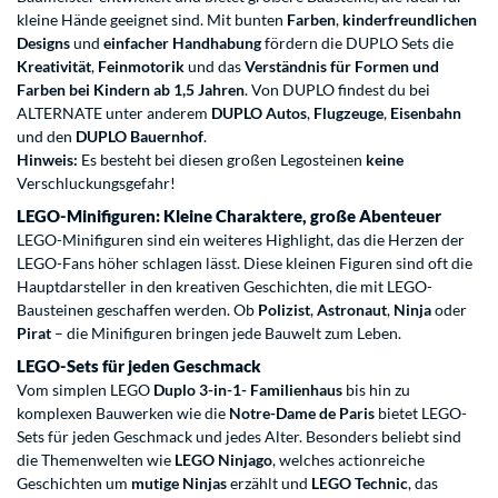
kleine Hände geeignet sind. Mit bunten
Farben
,
kinderfreundlichen
Designs
und
einfacher Handhabung
fördern die DUPLO Sets die
Kreativität
,
Feinmotorik
und das
Verständnis für Formen und
Farben bei Kindern ab 1,5 Jahren
. Von DUPLO findest du bei
ALTERNATE unter anderem
DUPLO Autos
,
Flugzeuge
,
Eisenbahn
und den
DUPLO Bauernhof
.
Hinweis:
Es besteht bei diesen großen Legosteinen
keine
Verschluckungsgefahr!
LEGO-Minifiguren: Kleine Charaktere, große Abenteuer
LEGO-Minifiguren
sind ein weiteres Highlight, das die Herzen der
LEGO-Fans höher schlagen lässt. Diese kleinen Figuren sind oft die
Hauptdarsteller in den kreativen Geschichten, die mit LEGO-
Bausteinen geschaffen werden. Ob
Polizist
,
Astronaut
,
Ninja
oder
Pirat
– die Minifiguren bringen jede Bauwelt zum Leben.
LEGO-Sets für jeden Geschmack
Vom simplen LEGO
Duplo 3-in-1- Familienhaus
bis hin zu
komplexen Bauwerken wie die
Notre-Dame de Paris
bietet LEGO-
Sets für jeden Geschmack und jedes Alter. Besonders beliebt sind
die Themenwelten wie
LEGO Ninjago
, welches actionreiche
Geschichten um
mutige Ninjas
erzählt und
LEGO Technic
, das