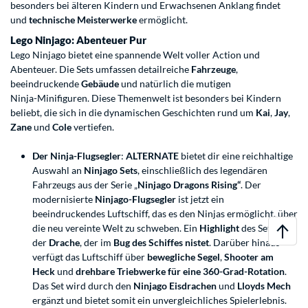
besonders bei älteren Kindern und Erwachsenen Anklang findet
und
technische Meisterwerke
ermöglicht.
Lego Ninjago: Abenteuer Pur
Lego Ninjago
bietet eine spannende Welt voller Action und
Abenteuer. Die Sets umfassen detailreiche
Fahrzeuge
,
beeindruckende
Gebäude
und natürlich die mutigen
Ninja-Minifiguren. Diese Themenwelt ist besonders bei Kindern
beliebt, die sich in die dynamischen Geschichten rund um
Kai
,
Jay
,
Zane
und
Cole
vertiefen.
Der Ninja-Flugsegler
:
ALTERNATE
bietet dir eine reichhaltige
Auswahl an
Ninjago Sets
, einschließlich des legendären
Fahrzeugs aus der Serie „
Ninjago Dragons Rising“
. Der
modernisierte
Ninjago-Flugsegler
ist jetzt ein
beeindruckendes Luftschiff, das es den Ninjas ermöglicht, über
die neu vereinte Welt zu schweben. Ein
Highlight
des Sets ist
der
Drache
, der im
Bug des Schiffes nistet
. Darüber hinaus
verfügt das Luftschiff über
bewegliche Segel
,
Shooter am
Heck
und
drehbare Triebwerke für eine 360-Grad-Rotation
.
Das Set wird durch den
Ninjago Eisdrachen
und
Lloyds Mech
ergänzt und bietet somit ein unvergleichliches Spielerlebnis.