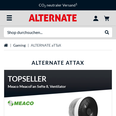
1
CO
neutraler Versand
2
Suche
Suche
Startseite
Gaming
ALTERNATE aTTaX
ALTERNATE ATTAX
TOPSELLER
Meaco MeacoFan Sefte 8, Ventilator