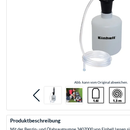
Abb. kann vom Original abweichen.
Produktbeschreibung
Mit der Benzin- und Ölabsaugpumpe 3407000 von Einhell lassen sic