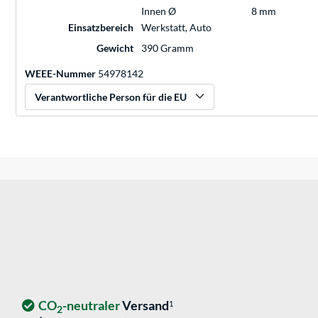
Innen Ø
8 mm
Einsatzbereich
Werkstatt, Auto
Gewicht
390 Gramm
WEEE-Nummer
54978142
Verantwortliche Person für die EU
CO
-neutraler
Versand
1
2