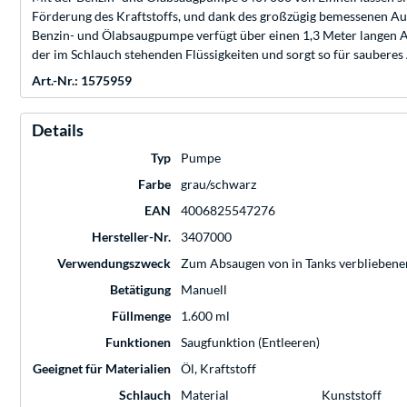
Förderung des Kraftstoffs, und dank des großzügig bemessenen Au
Benzin- und Ölabsaugpumpe verfügt über einen 1,3 Meter langen Ab
der im Schlauch stehenden Flüssigkeiten und sorgt so für sauberes
Art.-Nr.: 1575959
Details
Typ
Pumpe
Farbe
grau/schwarz
EAN
4006825547276
Hersteller-Nr.
3407000
Verwendungszweck
Zum Absaugen von in Tanks verblieben
Betätigung
Manuell
Füllmenge
1.600 ml
Funktionen
Saugfunktion (Entleeren)
Geeignet für Materialien
Öl, Kraftstoff
Schlauch
Material
Kunststoff