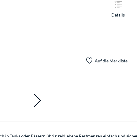
Details
Auf die Merkliste
h in Tanks oder Fässern übrig gebliebene Restmengen einfach und siche