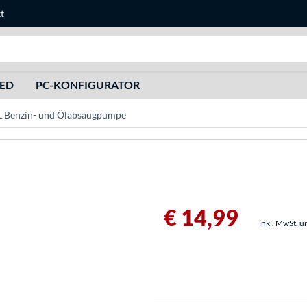
t
Suche
HED
PC-KONFIGURATOR
 Benzin- und Ölabsaugpumpe
€ 14,99
inkl. MwSt. u