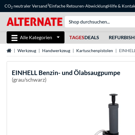
1
CO
neutraler Versand
Einfache Retouren-Abwicklung
Hilfe
&
Kontak
2
Alle Kategorien
TAGES
DEALS
REFURBIS
Startseite
Werkzeug
Handwerkzeug
Kartuschenpistolen
EINHELL
EINHELL
Benzin- und Ölabsaugpumpe
(grau/schwarz)