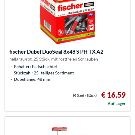
fischer
Dübel DuoSeal 8x48 S PH TX A2
hellgrau/rot, 25 Stück, mit rostfreien Schrauben
Behälter: Faltschachtel
Stückzahl: 25 -teiliges Sortiment
Dübellänge: 48 mm
€ 16,59
(
)
€ 0,66
/ Stück
Auf Lager