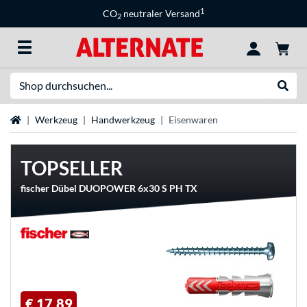
1
CO
neutraler Versand
2
Suche
Suche
Startseite
Werkzeug
Handwerkzeug
Eisenwaren
TOPSELLER
fischer Dübel DUOPOWER 6x30 S PH TX
€ 17,89