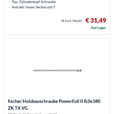
Typ: Zylinderkopf-Schraube
Antrieb: Innen-Sechsrund T
€ 31,49
(
)
€ 0,63
/ Stück
Auf Lager
fischer
Holzbauschraube PowerFull II 8,0x180
ZK TX VG