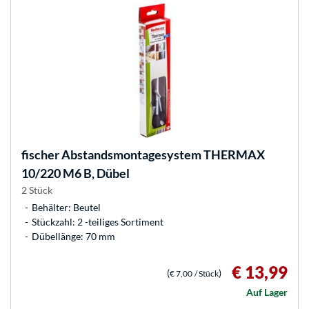
fischer
Abstandsmontagesystem THERMAX
10/220 M6 B, Dübel
2 Stück
Behälter: Beutel
Stückzahl: 2 -teiliges Sortiment
Dübellänge: 70 mm
€ 13,99
(
)
€ 7,00
/ Stück
Auf Lager