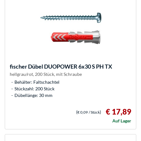
fischer
Dübel DUOPOWER 6x30 S PH TX
hellgrau/rot, 200 Stück, mit Schraube
Behälter: Faltschachtel
Stückzahl: 200 Stück
Dübellänge: 30 mm
€ 17,89
(
)
€ 0,09
/ Stück
Auf Lager