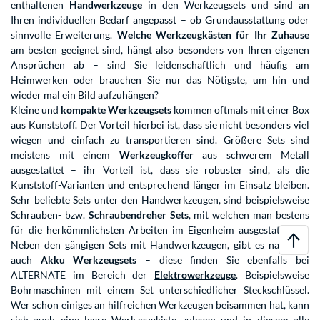
enthaltenen
Handwerkzeuge
in den Werkzeugsets und sind an
Ihren individuellen Bedarf angepasst – ob Grundausstattung oder
sinnvolle Erweiterung.
Welche Werkzeugkästen für Ihr Zuhause
am besten geeignet sind, hängt also besonders von Ihren eigenen
Ansprüchen ab – sind Sie leidenschaftlich und häufig am
Heimwerken oder brauchen Sie nur das Nötigste, um hin und
wieder mal ein Bild aufzuhängen?
Kleine und
kompakte Werkzeugsets
kommen oftmals mit einer Box
aus Kunststoff. Der Vorteil hierbei ist, dass sie nicht besonders viel
wiegen und einfach zu transportieren sind. Größere Sets sind
meistens mit einem
Werkzeugkoffer
aus schwerem Metall
ausgestattet – ihr Vorteil ist, dass sie robuster sind, als die
Kunststoff-Varianten und entsprechend länger im Einsatz bleiben.
Sehr beliebte Sets unter den Handwerkzeugen, sind beispielsweise
Schrauben- bzw.
Schraubendreher Sets
, mit welchen man bestens
für die herkömmlichsten Arbeiten im Eigenheim ausgestattet ist.
Neben den gängigen Sets mit Handwerkzeugen, gibt es natürlich
auch
Akku Werkzeugsets
– diese finden Sie ebenfalls bei
ALTERNATE im Bereich der
Elektrowerkzeuge
. Beispielsweise
Bohrmaschinen mit einem Set unterschiedlicher Steckschlüssel.
Wer schon einiges an hilfreichen Werkzeugen beisammen hat, kann
sich auch eine leere Werkzeugkiste zulegen und in diesem alle