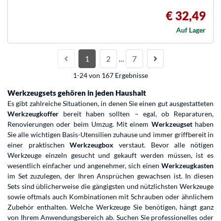
€ 32,49
Auf Lager
1
2
7
…
1-24 von 167 Ergebnisse
Werkzeugsets gehören in jeden Haushalt
Es gibt zahlreiche Situationen, in denen Sie einen gut ausgestatteten
Werkzeugkoffer
bereit haben sollten – egal, ob Reparaturen,
Renovierungen oder beim Umzug. Mit einem
Werkzeugset
haben
Sie alle wichtigen Basis-Utensilien zuhause und immer griffbereit in
einer praktischen
Werkzeugbox
verstaut. Bevor alle nötigen
Werkzeuge einzeln gesucht und gekauft werden müssen, ist es
wesentlich einfacher und angenehmer, sich einen
Werkzeugkasten
im Set zuzulegen, der Ihren Ansprüchen gewachsen ist. In diesen
Sets sind üblicherweise die gängigsten und nützlichsten Werkzeuge
sowie oftmals auch Kombinationen mit Schrauben oder ähnlichem
Zubehör enthalten. Welche Werkzeuge Sie benötigen, hängt ganz
von Ihrem Anwendungsbereich ab. Suchen Sie professionelles oder