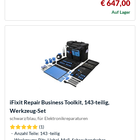
€ 647,00
Auf Lager
iFixit
Repair Business Toolkit, 143-teilig,
Werkzeug-Set
schwarz/blau, für Elektronikreparaturen
(1)
Anzahl Teile: 143 -teilig
Werkzeuge: Bits, Hebel, Maß, Schraubendreher,