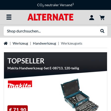
1
CO
neutraler Versand
2
Suche
Suche
Startseite
Werkzeug
Handwerkzeug
Werkzeugsets
TOPSELLER
Makita Handwerkzeug-Set E-08713, 120-teilig
€ 71,90