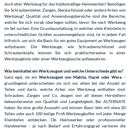
doch eher Werkzeug für das hobbymäßige Heimwerken? Benötigen
Sie Schraubenzieher, Zangen, Steckschlüssel oder andere Arten von
Werkzeug? Qualität und Anwendungsbereiche sind die Bereiche,
welche Sie sich vorab überlegen sollten, bevor Sie nach Werkzeug
im Set suchen. Eine Grundausstattung, in welcher viele Kleinteile in
unterschiedlichen Größen zusammengefasst sind, ist in jedem Fall
hilfreich, um sich die Basis für ein gutes Equipment an Werkzeugen
aufzubauen. Die Werkzeuge, wie Schraubenschlüssel und
Schraubenköpfe, können Sie sich praktischerweise in einer
Werkzeugkiste oder einer Werkzeugtasche aufbewahren.
Was beinhaltet ein Werkzeugset und welche Unterschiede gibt es?
Ganz egal, ob ein
Werkzeugset von Makita, Hazet oder Wera
–
grundlegend unterscheiden sie sich vor allem bei der Anzahl an
Teilen und darin, welche Arten von Werkzeug enthalten sind.
Schrauben, Zangen und Co. zeugen von all diesen Herstellern
bekannterweise von Qualität und Langlebigkeit. Bei ALTERNATE
haben Sie eine große Auswahl und können Basic-Sets mit etwa 20
Teilen oder auch 100-teilige Profi Werkzeugkoffer mit jeder Menge
Kleinteilen entdecken. Ob Heimwerker oder professioneller
Handwerker - je nach Bedarf und Erfahrungsgrad variieren die