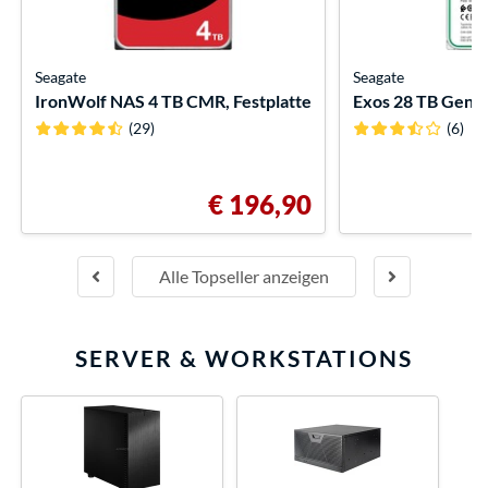
Seagate
Seagate
IronWolf NAS 4 TB CMR, Festplatte
Exos 28 TB Gener
(29)
(6)
€ 196,90
Alle Topseller anzeigen
SERVER & WORKSTATIONS