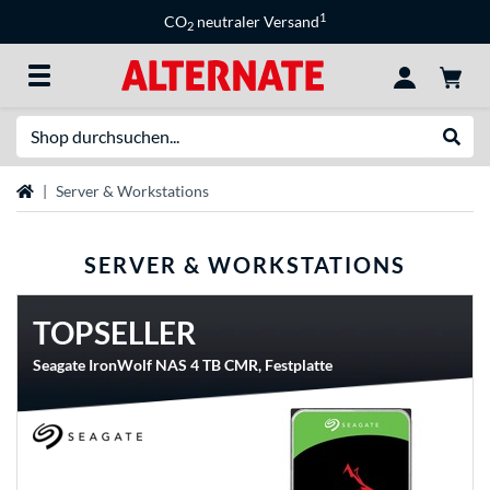
1
CO
neutraler Versand
2
Suche
Suche
Startseite
Server & Workstations
SERVER & WORKSTATIONS
TOPSELLER
Seagate IronWolf NAS 4 TB CMR, Festplatte