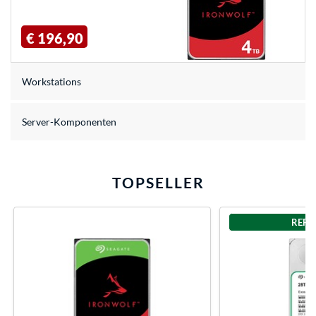
€ 196,90
Workstations
Server-Komponenten
TOPSELLER
REFU