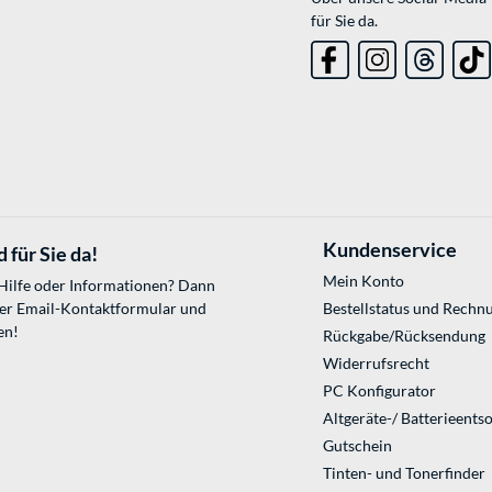
für Sie da.
Kundenservice
 für Sie da!
Mein Konto
 Hilfe oder Informationen? Dann
ser
Email-Kontaktformular
und
Bestellstatus und Rechn
en!
Rückgabe/Rücksendung
Widerrufsrecht
PC Konfigurator
Altgeräte-/ Batterieents
Gutschein
Tinten- und Tonerfinder