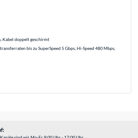
, Kabel doppelt geschirmt
ransferraten bis zu SuperSpeed 5 Gbps, Hi-Speed 480 Mbps,
f:
Kanäle sind wir Mo-Fr 9:00 Uhr - 17:00 Uhr