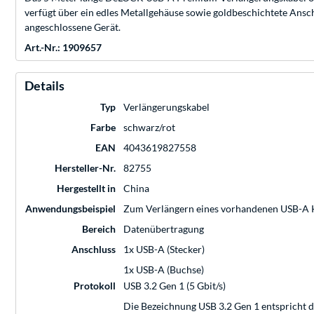
verfügt über ein edles Metallgehäuse sowie goldbeschichtete Ansch
angeschlossene Gerät.
Art.-Nr.: 1909657
Details
Typ
Verlängerungskabel
Farbe
schwarz/rot
EAN
4043619827558
Hersteller-Nr.
82755
Hergestellt in
China
Anwendungsbeispiel
Zum Verlängern eines vorhandenen USB-A 
Bereich
Datenübertragung
Anschluss
1x USB-A (Stecker)
1x USB-A (Buchse)
Protokoll
USB 3.2 Gen 1 (5 Gbit/s)
Die Bezeichnung USB 3.2 Gen 1 entspricht 