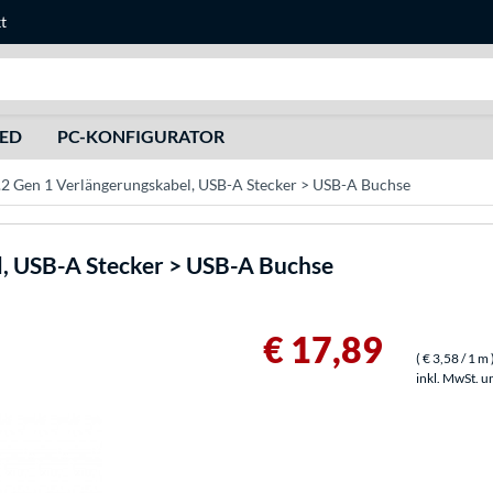
t
Suche
HED
PC-KONFIGURATOR
 Gen 1 Verlängerungskabel, USB-A Stecker > USB-A Buchse
l, USB-A Stecker > USB-A Buchse
€ 17,89
(
€ 3,58
/ 1 m
inkl. MwSt. u