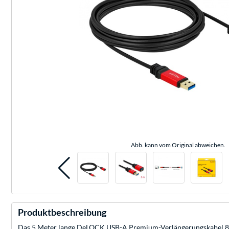
Abb. kann vom Original abweichen.
Produktbeschreibung
Das 5 Meter lange DeLOCK USB-A Premium-Verlängerungskabel 8275