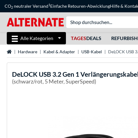
1
CO
neutraler Versand
Einfache Retouren-Abwicklung
Hilfe
&
Kontak
2
Alle Kategorien
TAGES
DEALS
REFURBIS
Startseite
Hardware
Kabel & Adapter
USB-Kabel
DeLOCK USB 3.2
DeLOCK
USB 3.2 Gen 1 Verlängerungskabe
(schwarz/rot, 5 Meter, SuperSpeed)