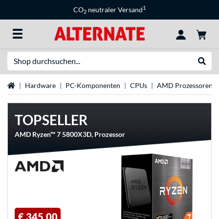
1
CO
neutraler Versand
2
Suche
Suche
Startseite
Hardware
PC-Komponenten
CPUs
AMD Prozessoren
TOPSELLER
AMD Ryzen™ 7 5800X3D, Prozessor
€ 345,00