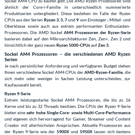
Sockel AM4 CPU zu kaufen gibt. Die AMD Ryzen Prozessoren sind
ähnlich der Core-i-Familie in unterschiedlich nummerierte
Produktserien untergliedert. Diese bestehen im Falle der Ryzen
CPUs aus den Serien
Ryzen 3
,
5
,
7
und
9
von Einsteiger-, Mittel- und
Oberklasse sowie auch aus extrem performanten Enthusiasten-
Prozessoren. Die AMD Sockel
AM4 Prozessoren der Ryzen-Serie
basieren dabei auf den Mikroarchitekturen Zen, Zen+, Zen 2 und
hinsichtlich der ganz neuen
Ryzen 5000-CPUs
auf
Zen 3
.
Sockel AM4 Prozessoren – die verschiedenen AMD Ryzen
Serien
Je nach persönlicher Anforderung und verfügbaren Budget stehen
Ihnen verschiedene Sockel AM4 CPUs der
AMD-Ryzen-Familie
, die
sich mehr oder weniger in Sachen Leistung unterscheiden, zur
Kaufauswahl bereit.
Ryzen 9-Serie
Extrem leistungsstarke Sockel AM4 Prozessoren, die bis zu 16
Kerne und bis zu 32 Threads besitzen. Die CPUs der Ryzen 9-Serie
bieten eine
sehr hohe Single-Core- sowie Multi-Core-Performance
und eigenen sich hervorragend für Gamer, Streamer und Content
Creator mit allerhöchsten Ansprüchen. Aktuelle Prozessoren aus
der Ryzen 9-Serie wie der
5900X
und
5950X
lassen sich bestens