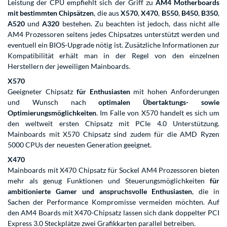
Leistung der CPU empfiehlt sich der Griff zu
AM4 Motherboards
mit bestimmten Chipsätzen
, die aus
X570
,
X470
,
B550
,
B450
,
B350
,
A520
und
A320
bestehen. Zu beachten ist jedoch, dass nicht alle
AM4 Prozessoren seitens jedes Chipsatzes unterstützt werden und
eventuell ein BIOS-Upgrade nötig ist. Zusätzliche Informationen zur
Kompatibilität erhält man in der Regel von den einzelnen
Herstellern der jeweiligen Mainboards.
X570
Geeigneter Chipsatz
für Enthusiasten
mit hohen Anforderungen
und Wunsch nach
optimalen Übertaktungs- sowie
Optimierungsmöglichkeiten
. Im Falle von X570 handelt es sich um
den weltweit ersten Chipsatz mit PCIe 4.0 Unterstützung.
Mainboards mit X570 Chipsatz sind zudem für die AMD Ryzen
5000 CPUs der neuesten Generation geeignet.
X470
Mainboards mit X470 Chipsatz für Sockel AM4 Prozessoren bieten
mehr als genug Funktionen und Steuerungsmöglichkeiten
für
ambitionierte Gamer und anspruchsvolle Enthusiasten
, die in
Sachen der Performance Kompromisse vermeiden möchten. Auf
den AM4 Boards mit X470-Chipsatz lassen sich dank doppelter PCI
Express 3.0 Steckplätze zwei Grafikkarten parallel betreiben.