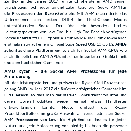
Zu Beginn des Jahres 2017 führte Chiphersteller AMD seinen
brandneuen, hochmodernen und zukunftssicheren Sockel AM4
für
die Prozessoren der Ryzen-Serie
ein. Mit AM4 präsentierte das
Unternehmen den ersten DDR4 im Dual-Channel-Modus
unterstützenden Sockel. Der über ein besonders breites
Leistungsspektrum von Low-End- bis High-End-Bereich verfügende
Sockel unterstützt PCI Express 4.0 für NVMe und Grafik sowie auch
erstmals nativ auf einem Chipset SuperSpeed USB 10 Gbit/s.
AMDs
zukunftssichere Plattform
eignet sich für Sockel
AM4 CPUs
wie
auch die beliebten
AM4 APUs
mit einer integrierten Grafikeinheit
und dem Buchstaben G am Ende.
AMD Ryzen – die Sockel AM4 Prozessoren für jede
Anforderung
Mit den leistungsstarken und preiswerten Ryzen AM4 Prozessoren
gelang AMD im Jahr 2017 ein äußerst erfolgreiches Comeback im
CPU-Bereich, so dass man der starken Konkurrenz von Intel und
deren Core-i-Produkten wieder einmal etwas Handfestes
entgegenbringen konnte. Heute umfasst das Ryzen-
Produktportfolio eine große Auswahl an verschiedensten Sockel
AM4 Prozessoren von Low- bis High-End
, so dass es für jeden
Nutzer und jede Anforderung von niedrig bis hoch die passende