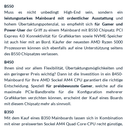
B550
Muss es nicht unbedingt High-End sein, sondern ein
leistungsstarkes Mainboard mit ordentlicher Ausstattung
und
hohem Übertaktungspotenzial, so empfiehlt sich
für Gamer und
Power-User
der Griff zu einem Mainboard mit B550 Chipsatz. PCI
Express 4.0 Konnektivität für Grafikkarten sowie NVME-Speicher
ist auch hier mit an Bord. Käufer der neuesten AMD Ryzen 5000
Prozessoren können sich ebenfalls auf eine Unterstützung seitens
des B550 Chipsatzes verlassen.
B450
Ihnen sind vor allem Flexibilität, Übertaktungsmöglichkeiten und
ein geringerer Preis wichtig? Dann ist die Investition in ein B450-
Mainboard für Ihre AMD Sockel AM4 CPU garantiert die richtige
Entscheidung. Speziell
für preisbewusste Gamer
, welche auf die
maximale PCIe-Bandbreite für die Konfiguration mehrerer
Grafikkarten verzichten können, erscheint der Kauf eines Boards
mit diesem Chipsatz mehr als sinnvoll.
B350
Mit dem Kauf eines B350 Mainboards lassen sich in Kombination
mit einer preiswerten Sockel AM4 Quad-Core-CPU recht günstige,