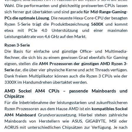
Wahl. Die performanten und gleichzeitig preiswerten CPUs lassen
sich ferner gut übertakten und sind gerade
für Mid-Range-Gaming-
PCs die optimale Lösung
. Die neueste Hexa-Core-CPU der besagten
Ryzen 5-Serie trägt die Produktbezeichnung
5600X
und kommt
etwa mit PCIe 4.0 Unterstützung und einer maximalen
Leistungstaktrate von 4,6 GHz auf den Markt.
Ryzen 3-Serie
Die Basis für einfache und günstige Office- und Multimedia-
Rechner, die sich bis zu einem gewissen Grad ebenfalls für Gaming
eignen, stellen die
AM4 Prozessoren der günstigen AMD Ryzen 3-
Serie
dar, die über vier physische Kerne und acht Threads verfügen.
Dank freiem Multiplikator können auch die Ryzen 3 CPUs wie der
3300X im Handumdrehen übertaktet werden.
AMD Sockel AM4 CPUs – passende Mainboards und
Chipsätze
Für die Inbetriebnahme der leistungsstarken und zukunftssicheren
Ryzen Prozessoren aus dem Hause AMD ist ein
kompatibles Sockel
AM4 Mainboard
Grundvoraussetzung. Hierbei stehen zahlreiche
Mainboards von Herstellern wie ASUS, GIGABYTE, MSI oder
AORUS mit unterschiedlichen Chipsätzen zur Verfügung. Je nach