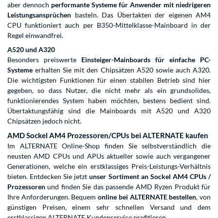
aber dennoch
performante Systeme für Anwender mit niedrigeren
Leistungsansprüchen
basteln. Das Übertakten der eigenen AM4
CPU funktioniert auch per B350-Mittelklasse-Mainboard in der
Regel einwandfrei.
A520 und A320
Besonders preiswerte
Einsteiger-Mainboards für einfache PC-
Systeme
erhalten Sie mit den Chipsätzen A520 sowie auch A320.
Die wichtigsten Funktionen für einen stabilen Betrieb sind hier
gegeben, so dass Nutzer, die nicht mehr als ein grundsolides,
funktionierendes System haben möchten, bestens bedient sind.
Übertaktungsfähig sind die Mainboards mit A520 und A320
Chipsätzen jedoch nicht.
AMD Sockel AM4 Prozessoren/CPUs bei ALTERNATE kaufen
Im ALTERNATE Online-Shop finden Sie selbstverständlich die
neusten AMD CPUs und APUs aktueller sowie auch vergangener
Generationen, welche ein erstklassiges Preis-Leistungs-Verhältnis
bieten. Entdecken Sie jetzt
unser Sortiment an Sockel AM4 CPUs /
Prozessoren
und finden Sie das passende AMD Ryzen Produkt für
Ihre Anforderungen. Bequem
online bei ALTERNATE bestellen
, von
günstigen Preisen, einem sehr schnellen Versand und dem
erstklassigen ALTERNATE Kundenservice profitieren.