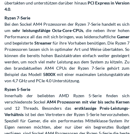
übertakten und unterstützen darüber hinaus
PCI Express in Version
4.0
.
Ryzen 7-Serie
Bei den Sockel AM4 Prozessoren der Ryzen 7-Serie handelt es sich
um
sehr leistungsfähige Octa-Core-CPUs
, die neben ihrer hohen
Performance all das mit sich bringen, was leidenschaftliche
Gamer
und begeisterte
Streamer
für ihre Vorhaben benötigen. Die Ryzen 7
Prozessoren lassen sich in optimaler Art und Weise übertakten. So
können die bereits hohen Basistaktraten einfach weiter gesteigert
werden, um noch viel mehr Leistung aus dem System zu kitzeln. Zu
den brandaktuellen AM4 CPUs der Ryzen 7-Serie gehört zum
Beispiel das Modell
5800X
mit einer maximalen Leistungstaktrate
von 4,7 GHz und PCIe 4.0 Unterstützung.
Ryzen 5-Serie
Innerhalb der beliebten AMD Ryzen 5-Serie finden sich
verschiedenste Sockel
AM4 Prozessoren mit
vier bis sechs Kernen
und 12 Threads. Besonders das
erstklassige Preis-Leistungs-
Verhältnis
ist bei den Vertretern der Ryzen 5-Serie hervorzuheben.
Speziell für Gamer, die ein performantes Mittelklasse-System ihr
Eigen nennen möchten, aber nur über ein begrenztes Budget
verfügen, sind Sockel AM4 Prozessoren der Ryzen 5-Serie die beste