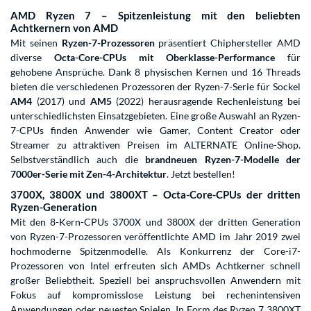
AMD Ryzen 7 – Spitzenleistung mit den beliebten
Achtkernern von AMD
Mit seinen
Ryzen-7-Prozessoren
präsentiert Chiphersteller AMD
diverse
Octa-Core-CPUs mit Oberklasse-Performance
für
gehobene Ansprüche. Dank 8 physischen Kernen und 16 Threads
bieten die verschiedenen Prozessoren der Ryzen-7-Serie für Sockel
AM4
(2017) und
AM5
(2022) herausragende Rechenleistung bei
unterschiedlichsten Einsatzgebieten. Eine große Auswahl an Ryzen-
7-CPUs finden Anwender wie Gamer, Content Creator oder
Streamer zu attraktiven Preisen im ALTERNATE Online-Shop.
Selbstverständlich auch die
brandneuen Ryzen-7-Modelle der
7000er-Serie mit Zen-4-Architektur
. Jetzt bestellen!
3700X, 3800X und 3800XT – Octa-Core-CPUs der dritten
Ryzen-Generation
Mit den 8-Kern-CPUs 3700X und 3800X der dritten Generation
von Ryzen-7-Prozessoren veröffentlichte AMD im Jahr 2019 zwei
hochmoderne Spitzenmodelle. Als Konkurrenz der Core-i7-
Prozessoren von Intel erfreuten sich AMDs Achtkerner schnell
großer Beliebtheit. Speziell bei anspruchsvollen Anwendern mit
Fokus auf kompromisslose Leistung bei rechenintensiven
Anwendungen oder neuesten Spielen. In Form des Ryzen 7 3800XT