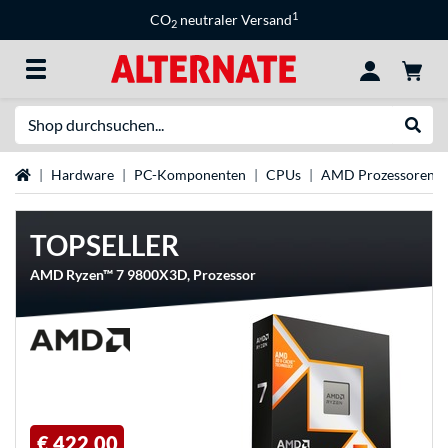
1
CO
neutraler Versand
2
Suche
Suche
Startseite
Hardware
PC-Komponenten
CPUs
AMD Prozessoren
TOPSELLER
AMD Ryzen™ 7 9800X3D, Prozessor
€ 422,00