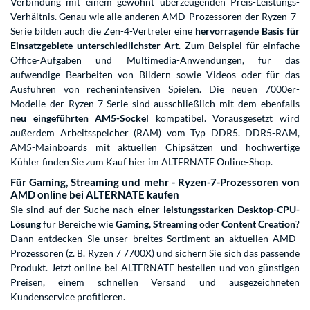
Verbindung mit einem gewohnt überzeugenden Preis-Leistungs-
Verhältnis. Genau wie alle anderen AMD-Prozessoren der Ryzen-7-
Serie bilden auch die Zen-4-Vertreter eine
hervorragende Basis für
Einsatzgebiete unterschiedlichster Art
. Zum Beispiel für einfache
Office-Aufgaben und Multimedia-Anwendungen, für das
aufwendige Bearbeiten von Bildern sowie Videos oder für das
Ausführen von rechenintensiven Spielen. Die neuen 7000er-
Modelle der Ryzen-7-Serie sind ausschließlich mit dem ebenfalls
neu eingeführten AM5-Sockel
kompatibel. Vorausgesetzt wird
außerdem Arbeitsspeicher (RAM) vom Typ DDR5.
DDR5-RAM
,
AM5-Mainboards
mit aktuellen Chipsätzen und hochwertige
Kühler
finden Sie zum Kauf hier im ALTERNATE Online-Shop.
Für Gaming, Streaming und mehr - Ryzen-7-Prozessoren von
AMD online bei ALTERNATE kaufen
Sie sind auf der Suche nach einer
leistungsstarken Desktop-CPU-
Lösung
für Bereiche wie
Gaming, Streaming
oder
Content Creation
?
Dann entdecken Sie unser breites Sortiment an aktuellen AMD-
Prozessoren (z. B. Ryzen 7 7700X) und sichern Sie sich das passende
Produkt. Jetzt online bei ALTERNATE bestellen und von günstigen
Preisen, einem schnellen Versand und ausgezeichneten
Kundenservice profitieren.