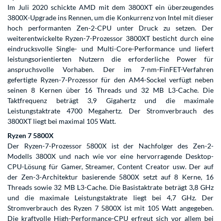
Im Juli 2020 schickte AMD mit dem 3800XT ein überzeugendes
3800X-Upgrade ins Rennen, um die Konkurrenz von Intel mit dieser
hoch performanten Zen-2-CPU unter Druck zu setzen. Der
weiterentwickelte Ryzen-7-Prozessor 3800XT besticht durch eine
eindrucksvolle Single- und Multi-Core-Performance und liefert
leistungsorientierten Nutzern die erforderliche Power für
anspruchsvolle Vorhaben. Der im 7-nm-FinFET-Verfahren
gefertigte Ryzen-7-Prozessor für den AM4-Sockel verfügt neben
seinen 8 Kernen über 16 Threads und 32 MB L3-Cache. Die
Taktfrequenz beträgt 3,9 Gigahertz und die maximale
Leistungstaktrate 4700 Megahertz. Der Stromverbrauch des
3800XT liegt bei maximal 105 Watt.
Ryzen 7 5800X
Der Ryzen-7-Prozessor 5800X ist der Nachfolger des Zen-2-
Modells 3800X und nach wie vor eine hervorragende Desktop-
CPU-Lösung für Gamer, Streamer, Content Creator usw. Der auf
der Zen-3-Architektur basierende 5800X setzt auf 8 Kerne, 16
Threads sowie 32 MB L3-Cache. Die Basistaktrate beträgt 3,8 GHz
und die maximale Leistungstaktrate liegt bei 4,7 GHz. Der
Stromverbrauch des Ryzen 7 5800X ist mit 105 Watt angegeben.
Die kraftvolle High-Performance-CPU erfreut sich vor allem bei