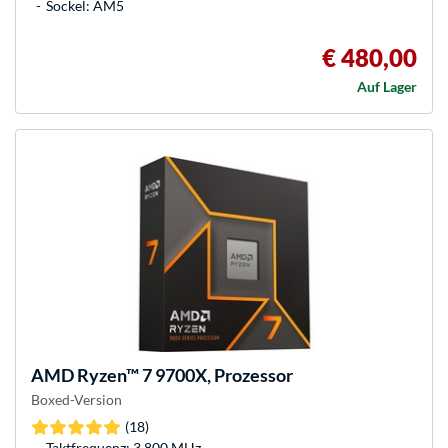
Sockel: AM5
€ 480,00
Auf Lager
AMD
Ryzen™ 7 9700X, Prozessor
Boxed-Version
(18)
Taktfrequenz: 3.800 MHz