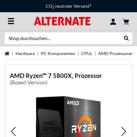
1
CO
neutraler Versand
2
Suche
Suche
Startseite
Hardware
PC-Komponenten
CPUs
AMD Prozessoren
AMD
Ryzen™ 7 5800X, Prozessor
(Boxed-Version)