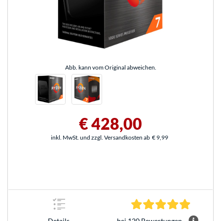
Abb. kann vom Original abweichen.
€ 428,00
inkl. MwSt. und zzgl. Versandkosten ab
€ 9,99
4.8 Stern
bei 120 Bewertungen
Details