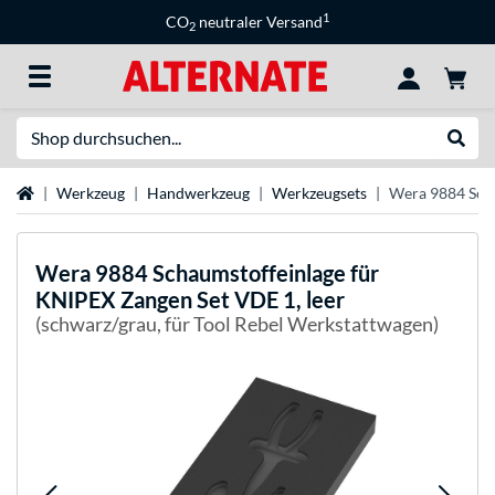
1
CO
neutraler Versand
2
Suche
Suche
Startseite
Werkzeug
Handwerkzeug
Werkzeugsets
Wera 9884 Scha
Wera
9884 Schaumstoffeinlage für
KNIPEX Zangen Set VDE 1, leer
(schwarz/grau, für Tool Rebel Werkstattwagen)