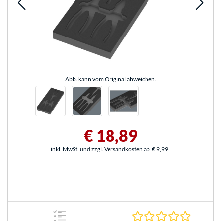
Abb. kann vom Original abweichen.
€ 18,89
inkl. MwSt. und zzgl. Versandkosten ab
€ 9,99
0.0 Stern