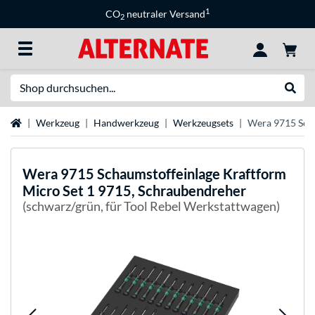
1
CO
neutraler Versand
2
Suche
Suche
Startseite
Werkzeug
Handwerkzeug
Werkzeugsets
Wera 9715 Scha
Wera
9715 Schaumstoffeinlage Kraftform
Micro Set 1 9715, Schraubendreher
(schwarz/grün, für Tool Rebel Werkstattwagen)