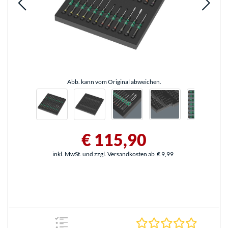
Abb. kann vom Original abweichen.
€ 115,90
inkl. MwSt. und zzgl. Versandkosten ab
€ 9,99
0.0 Stern