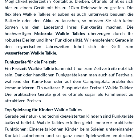
Möglichkeit jederzeit in Kontakt zu bleiben. Oftmals lohnt es sich
hier zu einem Gerät mit bis zu 10km Reichweite zu greifen. Die
flexiblen Walkie Talkies erlauben es auch unterwegs bequem die
Batterie oder den Akku zu tauschen, so müssen Sie sich keine
Sorgen um den Ladestand Ihres Funkgeräts machen. Die
hochwertigen
Motorola Walkie Talkies
überzeugen durch ihr
robustes Design und ihrer Funktionalität. Wir empfehlen: Gerade in
den regnerischen Jahreszeiten lohnt sich der Griff zum
wasserfesten Walkie Talkie
.
Funkgeräte für die Freizeit
Ein
Freizeit Walkie Talkie
kann nicht nur zum Zeitvertreib nützlich
sein. Dank der handlichen Funkgeräte kann man auch auf Festivals,
während der Kanu-Tour oder auf dem Campingplatz problemlos
kommunizieren. Ein weiterer Pluspunkt der Freizeit Walkie Talkies:
Die praktischen Geräte gibt es oftmals sogar als Familienset zu
attraktiven Preisen.
Top Spielzeug für Kinder: Walkie Talkies
Gerade bei natur- und technikbegeisterten Kindern sind Funkgeräte
äußerst beliebt. Walkie Talkies erfüllen gleich mehrere praktische
Funktionen: Einerseits können Kinder beim Spielen untereinander
Kontakt aufnehmen und so ganz neue Spielewelten entdecken,