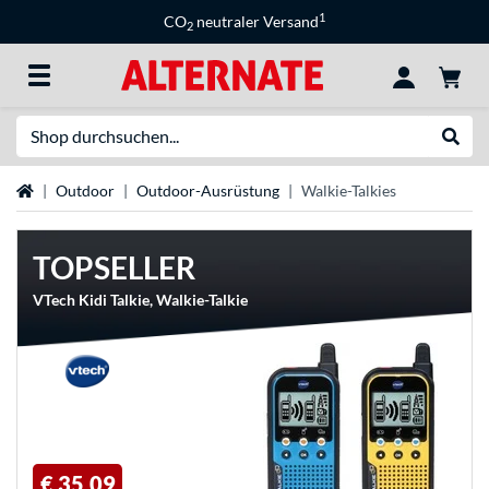
1
CO
neutraler Versand
2
Suche
Suche
Startseite
Outdoor
Outdoor-Ausrüstung
Walkie-Talkies
TOPSELLER
VTech Kidi Talkie, Walkie-Talkie
€ 35,09