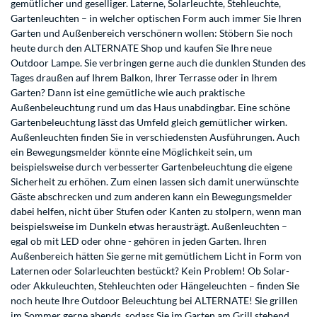
gemütlicher und geselliger. Laterne, Solarleuchte, Stehleuchte,
Gartenleuchten – in welcher optischen Form auch immer Sie Ihren
Garten und Außenbereich verschönern wollen: Stöbern Sie noch
heute durch den ALTERNATE Shop und kaufen Sie Ihre neue
Outdoor Lampe. Sie verbringen gerne auch die dunklen Stunden des
Tages draußen auf Ihrem Balkon, Ihrer Terrasse oder in Ihrem
Garten? Dann ist eine gemütliche wie auch praktische
Außenbeleuchtung rund um das Haus unabdingbar. Eine schöne
Gartenbeleuchtung lässt das Umfeld gleich gemütlicher wirken.
Außenleuchten finden Sie in verschiedensten Ausführungen. Auch
ein Bewegungsmelder könnte eine Möglichkeit sein, um
beispielsweise durch verbesserter Gartenbeleuchtung die eigene
Sicherheit zu erhöhen. Zum einen lassen sich damit unerwünschte
Gäste abschrecken und zum anderen kann ein Bewegungsmelder
dabei helfen, nicht über Stufen oder Kanten zu stolpern, wenn man
beispielsweise im Dunkeln etwas herausträgt. Außenleuchten –
egal ob mit LED oder ohne - gehören in jeden Garten. Ihren
Außenbereich hätten Sie gerne mit gemütlichem Licht in Form von
Laternen oder Solarleuchten bestückt? Kein Problem! Ob Solar-
oder Akkuleuchten, Stehleuchten oder Hängeleuchten – finden Sie
noch heute Ihre Outdoor Beleuchtung bei ALTERNATE! Sie grillen
im Sommer gerne abends, sodass Sie im Garten am Grill stehend