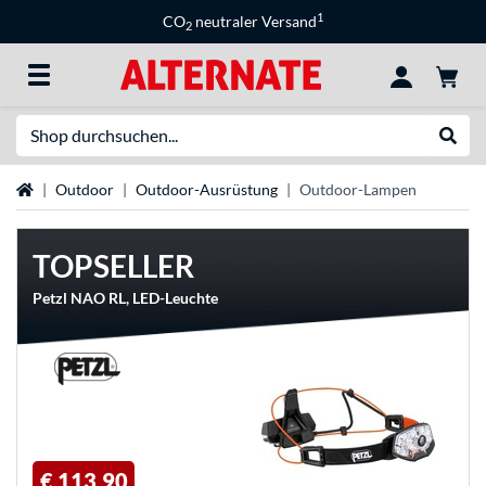
1
CO
neutraler Versand
2
Suche
Suche
Startseite
Outdoor
Outdoor-Ausrüstung
Outdoor-Lampen
TOPSELLER
Petzl NAO RL, LED-Leuchte
€ 113,90