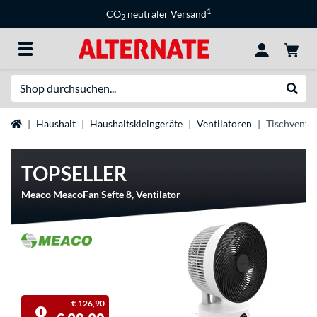
1
CO
neutraler Versand
2
Suche
Suche
Startseite
Haushalt
Haushaltskleingeräte
Ventilatoren
Tischventil
TOPSELLER
Meaco MeacoFan Sefte 8, Ventilator
€ 126,90