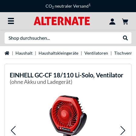
1
CO
neutraler Versand
2
Suche
Suche
Startseite
Haushalt
Haushaltskleingeräte
Ventilatoren
Tischventil
EINHELL
GC-CF 18/110 Li-Solo, Ventilator
(ohne Akku und Ladegerät)