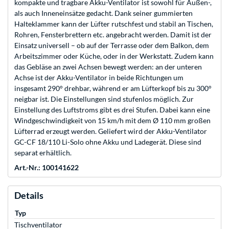
kompakte und tragbare Akku-Ventilator ist sowohl für Außen-,
als auch Inneneinsätze gedacht. Dank seiner gummierten
Halteklammer kann der Lüfter rutschfest und stabil an Tischen,
Rohren, Fensterbrettern etc. angebracht werden. Damit ist der
Einsatz universell – ob auf der Terrasse oder dem Balkon, dem
Arbeitszimmer oder Küche, oder in der Werkstatt. Zudem kann
das Gebläse an zwei Achsen bewegt werden: an der unteren
Achse ist der Akku-Ventilator in beide Richtungen um
insgesamt 290° drehbar, während er am Lüfterkopf bis zu 300°
neigbar ist. Die Einstellungen sind stufenlos möglich. Zur
Einstellung des Luftstroms gibt es drei Stufen. Dabei kann eine
Windgeschwindigkeit von 15 km/h mit dem Ø 110 mm großen
Lüfterrad erzeugt werden. Geliefert wird der Akku-Ventilator
GC-CF 18/110 Li-Solo ohne Akku und Ladegerät. Diese sind
separat erhältlich.
Art.-Nr.: 100141622
Details
Typ
Tischventilator