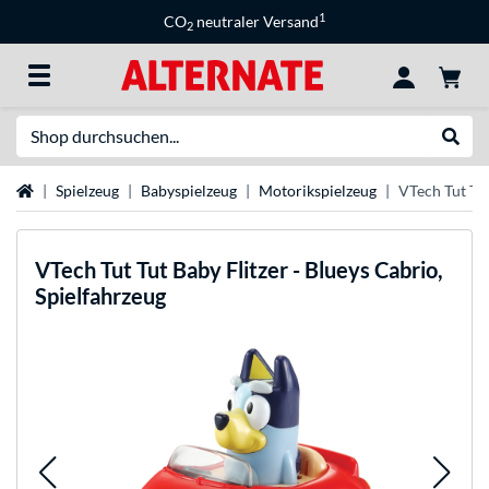
1
CO
neutraler Versand
2
Suche
Suche
Startseite
Spielzeug
Babyspielzeug
Motorikspielzeug
VTech Tut Tut
VTech
Tut Tut Baby Flitzer - Blueys Cabrio,
Spielfahrzeug