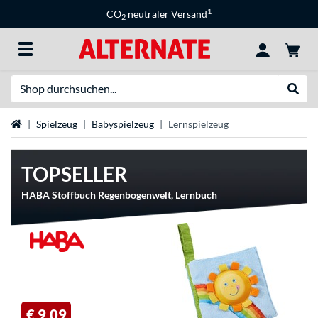
1
CO
neutraler Versand
2
Suche
Suche
Startseite
Spielzeug
Babyspielzeug
Lernspielzeug
TOPSELLER
HABA Stoffbuch Regenbogenwelt, Lernbuch
€ 9,09