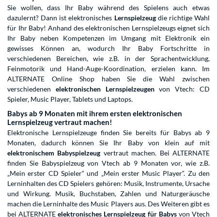
Sie wollen, dass Ihr Baby während des Spielens auch etwas
dazulernt? Dann ist elektronisches
Lernspielzeug
die richtige Wahl
für Ihr Baby! Anhand des elektronischen Lernspielzeugs eignet sich
Ihr Baby neben Kompetenzen im Umgang mit Elektronik ein
gewisses Können an, wodurch Ihr Baby Fortschritte in
verschiedenen Bereichen, wie z.B. in der Sprachentwicklung,
Feinmotorik und Hand-Auge-Koordination, erzielen kann. Im
ALTERNATE Online Shop haben Sie die Wahl zwischen
verschiedenen
elektronischen Lernspielzeugen
von Vtech: CD
Spieler, Music Player, Tablets und Laptops.
Babys ab 9 Monaten mit ihrem ersten elektronischen
Lernspielzeug vertraut machen!
Elektronische Lernspielzeuge finden Sie bereits für Babys ab 9
Monaten, dadurch können Sie Ihr Baby von klein auf mit
elektronischem Babyspielzeug
vertraut machen. Bei ALTERNATE
finden Sie Babyspielzeug von Vtech ab 9 Monaten vor, wie z.B.
„Mein erster CD Spieler“ und „Mein erster Music Player“. Zu den
Lerninhalten des CD Spielers gehören: Musik, Instrumente, Ursache
und Wirkung. Musik, Buchstaben, Zahlen und Naturgeräusche
machen die Lerninhalte des Music Players aus. Des Weiteren gibt es
bei ALTERNATE
elektronisches Lernspielzeug für Babys
von Vtech